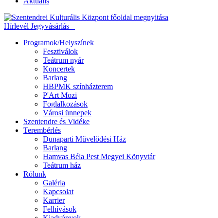
Aktuális
Hírlevél
Jegyvásárlás
Programok/Helyszínek
Fesztiválok
Teátrum nyár
Koncertek
Barlang
HBPMK színházterem
P'Art Mozi
Foglalkozások
Városi ünnepek
Szentendre és Vidéke
Terembérlés
Dunaparti Művelődési Ház
Barlang
Hamvas Béla Pest Megyei Könyvtár
Teátrum ház
Rólunk
Galéria
Kapcsolat
Karrier
Felhívások
Kiadványok