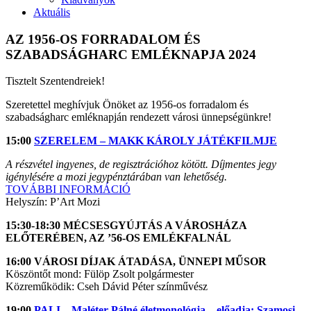
Aktuális
AZ 1956-OS FORRADALOM ÉS
SZABADSÁGHARC EMLÉKNAPJA 2024
Tisztelt Szentendreiek!
Szeretettel meghívjuk Önöket az 1956-os forradalom és
szabadságharc emléknapján rendezett városi ünnepségünkre!
15:00
SZERELEM – MAKK KÁROLY JÁTÉKFILMJE
A részvétel ingyenes, de regisztrációhoz kötött. Díjmentes jegy
igénylésére a mozi jegypénztárában van lehetőség.
TOVÁBBI INFORMÁCIÓ
Helyszín: P’Art Mozi
15:30-18:30 MÉCSESGYÚJTÁS A VÁROSHÁZA
ELŐTERÉBEN, AZ ’56-OS EMLÉKFALNÁL
16:00 VÁROSI DÍJAK ÁTADÁSA, ÜNNEPI MŰSOR
Köszöntőt mond: Fülöp Zsolt polgármester
Közreműködik: Cseh Dávid Péter színművész
19:00
PALI – Maléter Pálné életmonológja – előadja: Szamosi