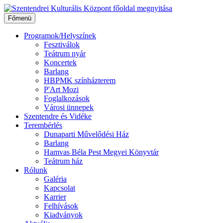
Ugrás
a
Főmenü
tartalomhoz
Programok/Helyszínek
Fesztiválok
Teátrum nyár
Koncertek
Barlang
HBPMK színházterem
P'Art Mozi
Foglalkozások
Városi ünnepek
Szentendre és Vidéke
Terembérlés
Dunaparti Művelődési Ház
Barlang
Hamvas Béla Pest Megyei Könyvtár
Teátrum ház
Rólunk
Galéria
Kapcsolat
Karrier
Felhívások
Kiadványok