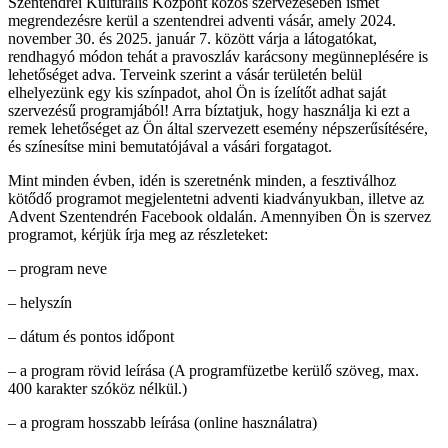
Szentendrei Kulturális Központ közös szervezésében ismét
megrendezésre kerül a szentendrei adventi vásár, amely 2024.
november 30. és 2025. január 7. között várja a látogatókat,
rendhagyó módon tehát a pravoszláv karácsony megünneplésére is
lehetőséget adva. Terveink szerint a vásár területén belül
elhelyezünk egy kis színpadot, ahol Ön is ízelítőt adhat saját
szervezésű programjából! Arra bíztatjuk, hogy használja ki ezt a
remek lehetőséget az Ön által szervezett esemény népszerűsítésére,
és színesítse mini bemutatójával a vásári forgatagot.
Mint minden évben, idén is szeretnénk minden, a fesztiválhoz
kötődő programot megjelentetni adventi kiadványukban, illetve az
Advent Szentendrén Facebook oldalán. Amennyiben Ön is szervez
programot, kérjük írja meg az részleteket:
– program neve
– helyszín
– dátum és pontos időpont
– a program rövid leírása (A programfüzetbe kerülő szöveg, max.
400 karakter szóköz nélkül.)
– a program hosszabb leírása (online használatra)