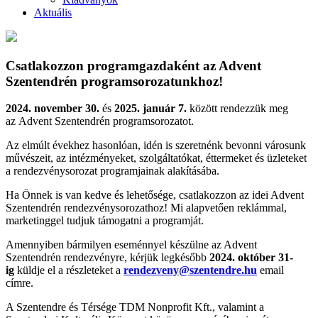
Aktuális
Csatlakozzon programgazdaként az Advent
Szentendrén programsorozatunkhoz!
2024. november 30.
és
2025. január 7.
között rendezzük meg
az
Advent Szentendrén programsorozatot.
Az elmúlt évekhez hasonlóan, idén is szeretnénk bevonni városunk
művészeit, az intézményeket, szolgáltatókat, éttermeket és üzleteket
a rendezvénysorozat programjainak alakításába.
Ha Önnek is van kedve és lehetősége, csatlakozzon az idei Advent
Szentendrén rendezvénysorozathoz! Mi alapvetően reklámmal,
marketinggel tudjuk támogatni a programját.
Amennyiben bármilyen eseménnyel készülne az Advent
Szentendrén rendezvényre, kérjük legkésőbb
2024. október 31-
ig
küldje el a részleteket a
rendezveny@szentendre.hu
email
címre.
A Szentendre és Térsége TDM Nonprofit Kft., valamint a