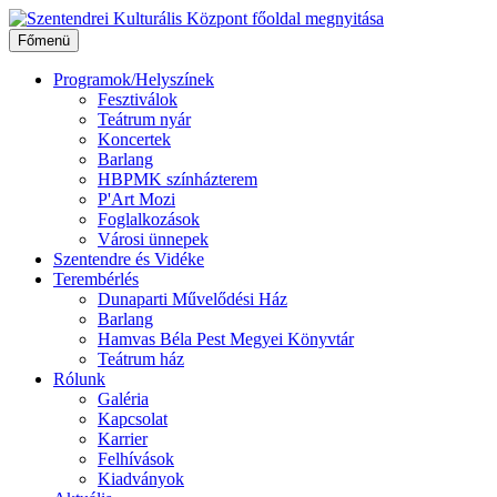
Ugrás
a
Főmenü
tartalomhoz
Programok/Helyszínek
Fesztiválok
Teátrum nyár
Koncertek
Barlang
HBPMK színházterem
P'Art Mozi
Foglalkozások
Városi ünnepek
Szentendre és Vidéke
Terembérlés
Dunaparti Művelődési Ház
Barlang
Hamvas Béla Pest Megyei Könyvtár
Teátrum ház
Rólunk
Galéria
Kapcsolat
Karrier
Felhívások
Kiadványok