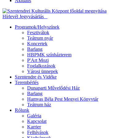
Aktuális
Hírlevél
Jegyvásárlás
Programok/Helyszínek
Fesztiválok
Teátrum nyár
Koncertek
Barlang
HBPMK színházterem
P'Art Mozi
Foglalkozások
Városi ünnepek
Szentendre és Vidéke
Terembérlés
Dunaparti Művelődési Ház
Barlang
Hamvas Béla Pest Megyei Könyvtár
Teátrum ház
Rólunk
Galéria
Kapcsolat
Karrier
Felhívások
Kiadványok