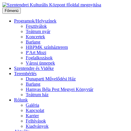
Ugrás
a
Főmenü
tartalomhoz
Programok/Helyszínek
Fesztiválok
Teátrum nyár
Koncertek
Barlang
HBPMK színházterem
P'Art Mozi
Foglalkozások
Városi ünnepek
Szentendre és Vidéke
Terembérlés
Dunaparti Művelődési Ház
Barlang
Hamvas Béla Pest Megyei Könyvtár
Teátrum ház
Rólunk
Galéria
Kapcsolat
Karrier
Felhívások
Kiadványok