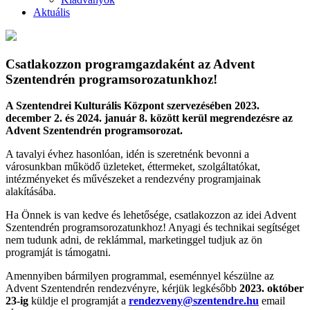
Aktuális
Csatlakozzon programgazdaként az Advent
Szentendrén programsorozatunkhoz!
A Szentendrei Kulturális Központ szervezésében 2023.
december 2. és 2024. január 8. között kerül megrendezésre az
Advent Szentendrén programsorozat.
A tavalyi évhez hasonlóan, idén is szeretnénk bevonni a
városunkban működő üzleteket, éttermeket, szolgáltatókat,
intézményeket és művészeket a rendezvény programjainak
alakításába.
Ha Önnek is van kedve és lehetősége, csatlakozzon az idei Advent
Szentendrén programsorozatunkhoz! Anyagi és technikai segítséget
nem tudunk adni, de reklámmal, marketinggel tudjuk az ön
programját is támogatni.
Amennyiben bármilyen programmal, eseménnyel készülne az
Advent Szentendrén rendezvényre, kérjük legkésőbb
2023. október
23-ig
küldje el programját a
rendezveny@szentendre.hu
email