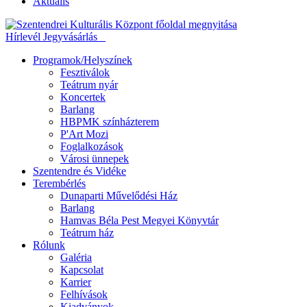
Aktuális
Hírlevél
Jegyvásárlás
Programok/Helyszínek
Fesztiválok
Teátrum nyár
Koncertek
Barlang
HBPMK színházterem
P'Art Mozi
Foglalkozások
Városi ünnepek
Szentendre és Vidéke
Terembérlés
Dunaparti Művelődési Ház
Barlang
Hamvas Béla Pest Megyei Könyvtár
Teátrum ház
Rólunk
Galéria
Kapcsolat
Karrier
Felhívások
Kiadványok