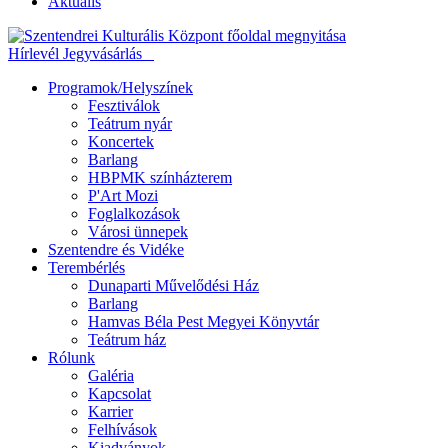
Aktuális
Hírlevél
Jegyvásárlás
Programok/Helyszínek
Fesztiválok
Teátrum nyár
Koncertek
Barlang
HBPMK színházterem
P'Art Mozi
Foglalkozások
Városi ünnepek
Szentendre és Vidéke
Terembérlés
Dunaparti Művelődési Ház
Barlang
Hamvas Béla Pest Megyei Könyvtár
Teátrum ház
Rólunk
Galéria
Kapcsolat
Karrier
Felhívások
Kiadványok