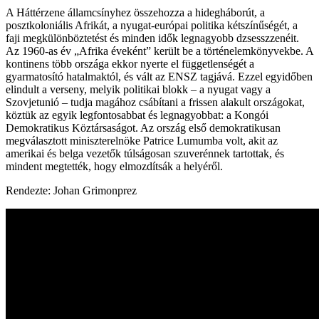
A Háttérzene államcsínyhez összehozza a hidegháborút, a
posztkoloniális Afrikát, a nyugat-európai politika kétszínűségét, a
faji megkülönböztetést és minden idők legnagyobb dzsesszzenéit.
Az 1960-as év „Afrika éveként” került be a történelemkönyvekbe. A
kontinens több országa ekkor nyerte el függetlenségét a
gyarmatosító hatalmaktól, és vált az ENSZ tagjává. Ezzel egyidőben
elindult a verseny, melyik politikai blokk – a nyugat vagy a
Szovjetunió – tudja magához csábítani a frissen alakult országokat,
köztük az egyik legfontosabbat és legnagyobbat: a Kongói
Demokratikus Köztársaságot. Az ország első demokratikusan
megválasztott miniszterelnöke Patrice Lumumba volt, akit az
amerikai és belga vezetők túlságosan szuverénnek tartottak, és
mindent megtették, hogy elmozdítsák a helyéről.
Rendezte: Johan Grimonprez