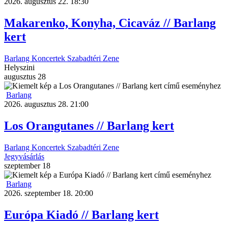
2026. augusztus 22. 18:30
Makarenko, Konyha, Cicaváz // Barlang
kert
Barlang
Koncertek
Szabadtéri
Zene
Helyszini
augusztus
28
Barlang
2026. augusztus 28. 21:00
Los Orangutanes // Barlang kert
Barlang
Koncertek
Szabadtéri
Zene
Jegyvásárlás
szeptember
18
Barlang
2026. szeptember 18. 20:00
Európa Kiadó // Barlang kert