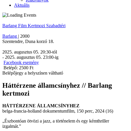
Aktuális
Barlang
Film
Kertmozi
Szabadtéri
Barlang
|
2000
Szentendre
,
Duna korzó 18.
2025. augusztus 05. 20:30
-tól
-
2025. augusztus 05. 23:00
-ig
Facebook esemény
Belépő: 2500 Ft
Belépőjegy a helyszínen váltható
Háttérzene államcsínyhez // Barlang
kertmozi
HÁTTÉRZENE ÁLLAMCSÍNYHEZ
belga-francia-holland dokumentumfilm, 150 perc, 2024 (16)
„Észbontóan ötvözi a jazz, a történelem és egy kémthriller
izgalmát.”