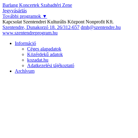
Barlang
Koncertek
Szabadtéri
Zene
Jegyvásárlás
További programok
▼
Kapcsolat
Szentendrei Kulturális Központ Nonprofit Kft.
Szentendre, Dunakorzó 18.
26/312-657
dmh@szentendre.hu
www.szentendreprogram.hu
Információ
Céges alapadatok
Közérdekű adatok
kozadat.hu
Adatkezelési tájékoztató
Archívum