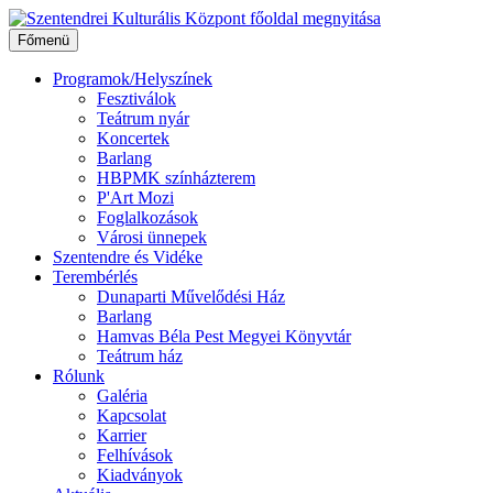
Ugrás
a
Főmenü
tartalomhoz
Programok/Helyszínek
Fesztiválok
Teátrum nyár
Koncertek
Barlang
HBPMK színházterem
P'Art Mozi
Foglalkozások
Városi ünnepek
Szentendre és Vidéke
Terembérlés
Dunaparti Művelődési Ház
Barlang
Hamvas Béla Pest Megyei Könyvtár
Teátrum ház
Rólunk
Galéria
Kapcsolat
Karrier
Felhívások
Kiadványok