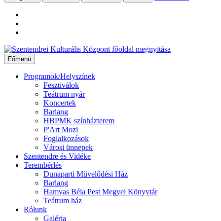
Ugrás
a
Főmenü
tartalomhoz
Programok/Helyszínek
Fesztiválok
Teátrum nyár
Koncertek
Barlang
HBPMK színházterem
P'Art Mozi
Foglalkozások
Városi ünnepek
Szentendre és Vidéke
Terembérlés
Dunaparti Művelődési Ház
Barlang
Hamvas Béla Pest Megyei Könyvtár
Teátrum ház
Rólunk
Galéria