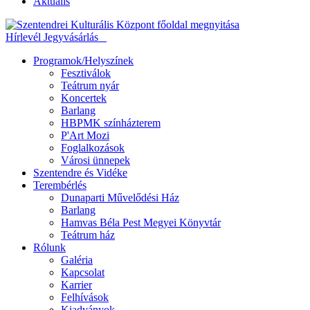
Aktuális
Hírlevél
Jegyvásárlás
Programok/Helyszínek
Fesztiválok
Teátrum nyár
Koncertek
Barlang
HBPMK színházterem
P'Art Mozi
Foglalkozások
Városi ünnepek
Szentendre és Vidéke
Terembérlés
Dunaparti Művelődési Ház
Barlang
Hamvas Béla Pest Megyei Könyvtár
Teátrum ház
Rólunk
Galéria
Kapcsolat
Karrier
Felhívások
Kiadványok