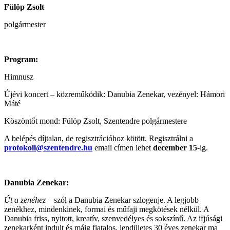
Fülöp Zsolt
polgármester
Program:
Himnusz
Újévi koncert – közreműködik: Danubia Zenekar, vezényel: Hámori
Máté
Köszöntőt mond: Fülöp Zsolt, Szentendre polgármestere
A belépés díjtalan, de regisztrációhoz kötött. Regisztrálni a
protokoll@szentendre.hu
email címen lehet
december 15
-ig.
Danubia Zenekar:
Út a zenéhez
– szól a Danubia Zenekar szlogenje. A legjobb
zenékhez, mindenkinek, formai és műfaji megkötések nélkül. A
Danubia friss, nyitott, kreatív, szenvedélyes és sokszínű. Az ifjúsági
zenekarként indult és máig fiatalos, lendületes 30 éves zenekar ma