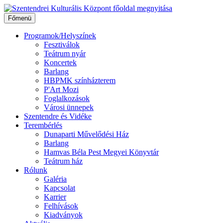
Ugrás
a
Főmenü
tartalomhoz
Programok/Helyszínek
Fesztiválok
Teátrum nyár
Koncertek
Barlang
HBPMK színházterem
P'Art Mozi
Foglalkozások
Városi ünnepek
Szentendre és Vidéke
Terembérlés
Dunaparti Művelődési Ház
Barlang
Hamvas Béla Pest Megyei Könyvtár
Teátrum ház
Rólunk
Galéria
Kapcsolat
Karrier
Felhívások
Kiadványok