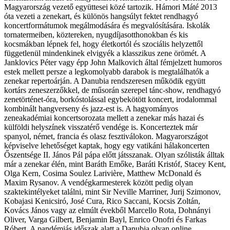
Magyarország vezető együttesei közé tartozik. Hámori Máté 2013
óta vezeti a zenekart, és különös hangsúlyt fektet rendhagyó
koncertformátumok megálmodására és megvalósítására. Iskolák
tornatermeiben, köztereken, nyugdíjasotthonokban és kis
kocsmákban lépnek fel, hogy életkortól és szociális helyzettől
függetlenül mindenkinek elvigyék a klasszikus zene örömét. A
Janklovics Péter vagy épp John Malkovich által fémjelzett humoros
estek mellett persze a legkomolyabb darabok is megtalálhatók a
zenekar repertoárján. A Danubia rendszeresen működik együtt
kortárs zeneszerzőkkel, de műsorán szerepel tánc-show, rendhagyó
zenetörténet-óra, borkóstolással egybekötött koncert, irodalommal
kombinált hangverseny és jazz-est is. A hagyományos
zeneakadémiai koncertsorozata mellett a zenekar más hazai és
külföldi helyszínek visszatérő vendége is. Koncerteztek már
spanyol, német, francia és olasz fesztiválokon. Magyarországot
képviselve lehetőséget kaptak, hogy egy vatikáni hálakoncerten
Őszentsége II. János Pál pápa előtt játsszanak. Olyan szólisták álltak
már a zenekar élén, mint Baráth Emőke, Baráti Kristóf, Stacey Kent,
Olga Kern, Cosima Soulez Larivière, Matthew McDonald és
Maxim Rysanov. A vendégkarmesterek között pedig olyan
szaktekintélyeket találni, mint Sir Neville Marriner, Jurij Szimonov,
Kobajasi Kenicsiró, José Cura, Rico Saccani, Kocsis Zoltán,
Kovács János vagy az elmúlt évekből Marcello Rota, Dohnányi
Oliver, Varga Gilbert, Benjamin Bayl, Enrico Onofri és Farkas
Róbert. A pandémiás időszak alatt a Danubia olyan online