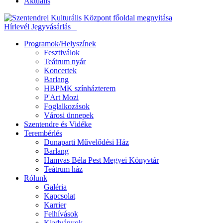
Aktuális
Hírlevél
Jegyvásárlás
Programok/Helyszínek
Fesztiválok
Teátrum nyár
Koncertek
Barlang
HBPMK színházterem
P'Art Mozi
Foglalkozások
Városi ünnepek
Szentendre és Vidéke
Terembérlés
Dunaparti Művelődési Ház
Barlang
Hamvas Béla Pest Megyei Könyvtár
Teátrum ház
Rólunk
Galéria
Kapcsolat
Karrier
Felhívások
Kiadványok