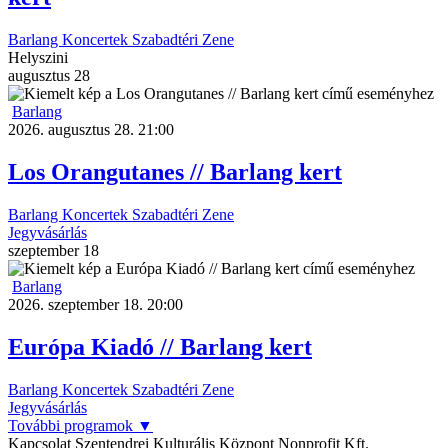
Barlang
Koncertek
Szabadtéri
Zene
Helyszini
augusztus
28
Barlang
2026. augusztus 28. 21:00
Los Orangutanes // Barlang kert
Barlang
Koncertek
Szabadtéri
Zene
Jegyvásárlás
szeptember
18
Barlang
2026. szeptember 18. 20:00
Európa Kiadó // Barlang kert
Barlang
Koncertek
Szabadtéri
Zene
Jegyvásárlás
További programok
▼
Kapcsolat
Szentendrei Kulturális Központ Nonprofit Kft.