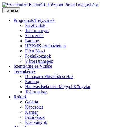
Ugrás
a
Főmenü
tartalomhoz
Programok/Helyszínek
Fesztiválok
Teátrum nyár
Koncertek
Barlang
HBPMK színházterem
P'Art Mozi
Foglalkozások
Városi ünnepek
Szentendre és Vidéke
Terembérlés
Dunaparti Művelődési Ház
Barlang
Hamvas Béla Pest Megyei Könyvtár
Teátrum ház
Rólunk
Galéria
Kapcsolat
Karrier
Felhívások
Kiadványok