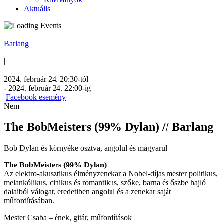
Aktuális
Barlang
|
2024. február 24. 20:30
-tól
-
2024. február 24. 22:00
-ig
Facebook esemény
Nem
The BobMeisters (99% Dylan) // Barlang
Bob Dylan és környéke osztva, angolul és magyarul
The BobMeisters (99% Dylan)
Az elektro-akusztikus élményzenekar a Nobel-díjas mester politikus,
melankólikus, cinikus és romantikus, szőke, barna és őszbe hajló
dalaiból válogat, eredetiben angolul és a zenekar saját
műfordításában.
Mester Csaba – ének, gitár, műfordítások