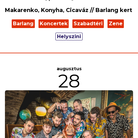
Makarenko, Konyha, Cicaváz // Barlang kert
Barlang
Koncertek
Szabadtéri
Zene
Helyszini
augusztus
28