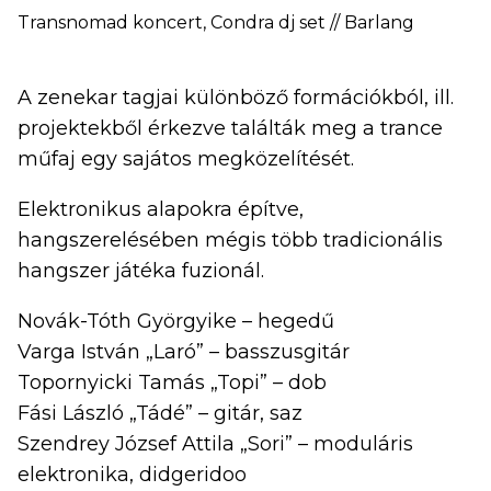
Transnomad koncert, Condra dj set // Barlang
A zenekar tagjai különböző formációkból, ill.
projektekből érkezve találták meg a trance
műfaj egy sajátos megközelítését.
Elektronikus alapokra építve,
hangszerelésében mégis több tradicionális
hangszer játéka fuzionál.
Novák-Tóth Györgyike – hegedű
Varga István „Laró” – basszusgitár
Topornyicki Tamás „Topi” – dob
Fási László „Tádé” – gitár, saz
Szendrey József Attila „Sori” – moduláris
elektronika, didgeridoo