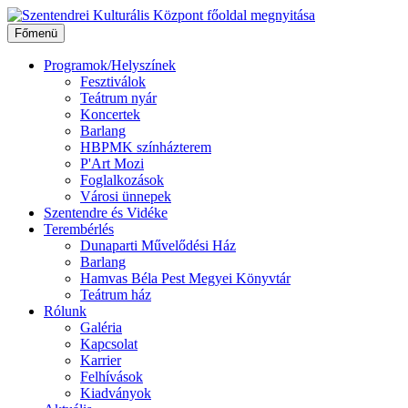
Ugrás
a
Főmenü
tartalomhoz
Programok/Helyszínek
Fesztiválok
Teátrum nyár
Koncertek
Barlang
HBPMK színházterem
P'Art Mozi
Foglalkozások
Városi ünnepek
Szentendre és Vidéke
Terembérlés
Dunaparti Művelődési Ház
Barlang
Hamvas Béla Pest Megyei Könyvtár
Teátrum ház
Rólunk
Galéria
Kapcsolat
Karrier
Felhívások
Kiadványok