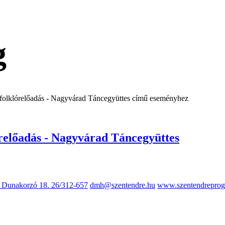
g
adás - Nagyvárad Táncegyüttes
, Dunakorzó 18.
26/312-657
dmh@szentendre.hu
www.szentendreprog