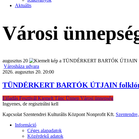
Aktuális
Városi ünnepsé
augusztus
20
Városháza udvara
2026. augusztus 20. 20:00
TÜNDÉRKERT BARTÓK ÚTJAIN folklórelő
Előadás
Fesztivál
Kiemelt
Tánc
Ünnep
Városi ünnepség
Ingyenes, de regisztrálni kell
Kapcsolat
Szentendrei Kulturális Központ Nonprofit Kft.
Szentendre
Információ
Céges alapadatok
Közérdekű adatok