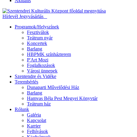
Aktuális
Hírlevél
Jegyvásárlás
Programok/Helyszínek
Fesztiválok
Teátrum nyár
Koncertek
Barlang
HBPMK színházterem
P'Art Mozi
Foglalkozások
Városi ünnepek
Szentendre és Vidéke
Terembérlés
Dunaparti Művelődési Ház
Barlang
Hamvas Béla Pest Megyei Könyvtár
Teátrum ház
Rólunk
Galéria
Kapcsolat
Karrier
Felhívások
Kiadványok