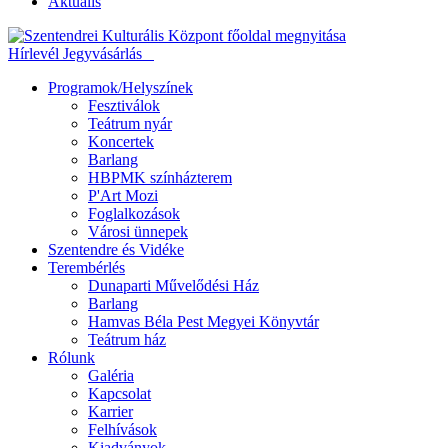
Aktuális
Hírlevél
Jegyvásárlás
Programok/Helyszínek
Fesztiválok
Teátrum nyár
Koncertek
Barlang
HBPMK színházterem
P'Art Mozi
Foglalkozások
Városi ünnepek
Szentendre és Vidéke
Terembérlés
Dunaparti Művelődési Ház
Barlang
Hamvas Béla Pest Megyei Könyvtár
Teátrum ház
Rólunk
Galéria
Kapcsolat
Karrier
Felhívások
Kiadványok