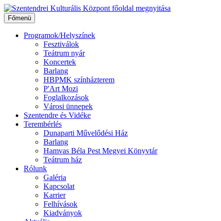
Ugrás
a
Főmenü
tartalomhoz
Programok/Helyszínek
Fesztiválok
Teátrum nyár
Koncertek
Barlang
HBPMK színházterem
P'Art Mozi
Foglalkozások
Városi ünnepek
Szentendre és Vidéke
Terembérlés
Dunaparti Művelődési Ház
Barlang
Hamvas Béla Pest Megyei Könyvtár
Teátrum ház
Rólunk
Galéria
Kapcsolat
Karrier
Felhívások
Kiadványok