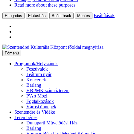
Read more about these purposes
Beállítások
Elfogadás
Elutasítás
Beállítások
Mentés
Ugrás
a
Főmenü
tartalomhoz
Programok/Helyszínek
Fesztiválok
Teátrum nyár
Koncertek
Barlang
HBPMK színházterem
P'Art Mozi
Foglalkozások
Városi ünnepek
Szentendre és Vidéke
Terembérlés
Dunaparti Művelődési Ház
Barlang
Hamvas Béla Pest Megyei Könyvtár