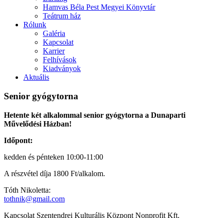
Hamvas Béla Pest Megyei Könyvtár
Teátrum ház
Rólunk
Galéria
Kapcsolat
Karrier
Felhívások
Kiadványok
Aktuális
Senior gyógytorna
Hetente két alkalommal senior gyógytorna a Dunaparti
Művelődési Házban!
Időpont:
kedden és pénteken 10:00-11:00
A részvétel díja 1800 Ft/alkalom.
Tóth Nikoletta:
tothnik@gmail.com
Kapcsolat
Szentendrei Kulturális Központ Nonprofit Kft.