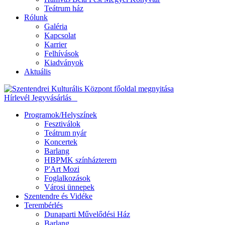
Teátrum ház
Rólunk
Galéria
Kapcsolat
Karrier
Felhívások
Kiadványok
Aktuális
Hírlevél
Jegyvásárlás
Programok/Helyszínek
Fesztiválok
Teátrum nyár
Koncertek
Barlang
HBPMK színházterem
P'Art Mozi
Foglalkozások
Városi ünnepek
Szentendre és Vidéke
Terembérlés
Dunaparti Művelődési Ház
Barlang