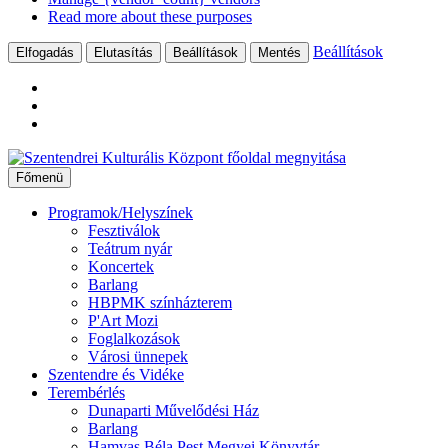
Read more about these purposes
Beállítások
Elfogadás
Elutasítás
Beállítások
Mentés
Ugrás
a
Főmenü
tartalomhoz
Programok/Helyszínek
Fesztiválok
Teátrum nyár
Koncertek
Barlang
HBPMK színházterem
P'Art Mozi
Foglalkozások
Városi ünnepek
Szentendre és Vidéke
Terembérlés
Dunaparti Művelődési Ház
Barlang
Hamvas Béla Pest Megyei Könyvtár