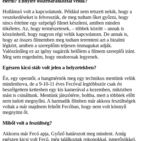
elérni? Ennyire összebarátkoztál velük?
Hullámzó volt a kapcsolatunk. Például nem tetszett nekik, hogy a
veszekedéseket is felvesszük, de meg tudtam őket győzni, hogy
nincs értelme egy szépelgő filmet készíteni, amiben minden
tökéletes. Az, hogy természetesek, – többek között – annak is
köszönhető, hogy nagyon régi velük kapcsolatom. De annak is,
hogy az összes filmemben meg tudtam teremteni azt a bizalmi
légkört, amiben a szereplőim teljesen önmagukat adják.
Valószínűleg ez az igény sugárzik belőlem a filmem szereplői iránt.
Meg sem engedném, hogy modorosak legyenek.
Egészen kicsi stáb volt jelen a helyzetekben?
Én, egy operatőr, a hangmérnök meg egy technikus mentünk velük
mindenhova, de a 9-10-11 éves Fecóval legtöbbször csak én
beszélgettem kettesben egy kis kamerával a kezemben, miközben
mást is csináltunk. Mentünk játszótérre, boltba, mert a többiek előtt
nem tudott megnyílni. A harmadik filmben már akkora feszültségek
voltak a már majdnem felnőtt Fecóban, hogy nem volt könnyű
megnyitni őt.
Miből volt a feszültség?
Akkorra már Fecó apja, Győző határozott meg mindent. Amíg
egészen kicsi volt Fecó, még találkoztak rokonokkal, ismerősökkel,