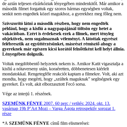
de aztán teljesen elzárkóztak lényegében mindenkitől. Már amikor a
második filmet forgattuk egy szoros hármas egységben voltak,
senkit nem engedtek közel magukhoz, a gyerekhez meg főleg nem.
Szívszorító látni a második részben, hogy nem engedték
például, hogy a kisfiú a nagypapájánál töltsön egy hetet a
vakációban. Ezért is érdekesek ezek a filmek, mert tényleg
objektívek, nem sugalmaznak véleményt. A látottak egyrészt
felébresztik az együttérzésünket, másrészt rémísztő ahogy a
gyereknek már egészen kicsi korától felnőttként kell helyt állnia.
Lényegében dolgozik.
Voltak megdöbbentő helyzetek nekem is. Amikor Katit vigasztalja a
kisfiú a nótaverseny után, koraéretten, döbbenetesen kiérlelt
mondatokkal. Rengetegféle reakciót kaptam a filmekre. Volt, aki azt
mondta, hogy megérti, hogy „szültek maguknak” segítségnek egy
gyereket. És volt, akit elborzasztott Fecó sorsa.
Vége az interjú 1. részének.
SZEMÜNK FÉNYE
2007. 60 perc / vetítés: 2024. okt. 13.
vasárnap 19h P’Art Mozi – Varga Ágota retrospektív sorozat 1.
része
*A
SZEMÜNK FÉNYE
című film elismerései: