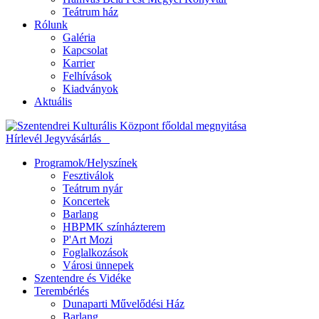
Teátrum ház
Rólunk
Galéria
Kapcsolat
Karrier
Felhívások
Kiadványok
Aktuális
Hírlevél
Jegyvásárlás
Programok/Helyszínek
Fesztiválok
Teátrum nyár
Koncertek
Barlang
HBPMK színházterem
P'Art Mozi
Foglalkozások
Városi ünnepek
Szentendre és Vidéke
Terembérlés
Dunaparti Művelődési Ház
Barlang