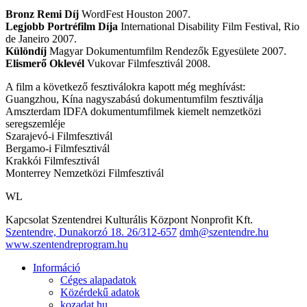
Bronz Remi Díj
WordFest Houston 2007.
Legjobb Portréfilm Díja
International Disability Film Festival, Rio
de Janeiro 2007.
Különdíj
Magyar Dokumentumfilm Rendezők Egyesülete 2007.
Elismerő Oklevél
Vukovar Filmfesztivál 2008.
A film a következő fesztiválokra kapott még meghívást:
Guangzhou, Kína nagyszabású dokumentumfilm fesztiválja
Amszterdam IDFA dokumentumfilmek kiemelt nemzetközi
seregszemléje
Szarajevó-i Filmfesztivál
Bergamo-i Filmfesztivál
Krakkói Filmfesztivál
Monterrey Nemzetközi Filmfesztivál
WL
Kapcsolat
Szentendrei Kulturális Központ Nonprofit Kft.
Szentendre, Dunakorzó 18.
26/312-657
dmh@szentendre.hu
www.szentendreprogram.hu
Információ
Céges alapadatok
Közérdekű adatok
kozadat.hu