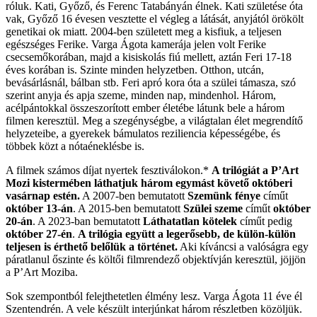
róluk. Kati, Győző, és Ferenc Tatabányán élnek. Kati születése óta
vak, Győző 16 évesen vesztette el végleg a látását, anyjától örökölt
genetikai ok miatt. 2004-ben született meg a kisfiuk, a teljesen
egészséges Ferike. Varga Ágota kamerája jelen volt Ferike
csecsemőkorában, majd a kisiskolás fiú mellett, aztán Feri 17-18
éves korában is. Szinte minden helyzetben. Otthon, utcán,
bevásárlásnál, bálban stb. Feri apró kora óta a szülei támasza, szó
szerint anyja és apja szeme, minden nap, mindenhol. Három,
acélpántokkal összeszorított ember életébe látunk bele a három
filmen keresztül. Meg a szegénységbe, a világtalan élet megrendítő
helyzeteibe, a gyerekek bámulatos reziliencia képességébe, és
többek közt a nótaéneklésbe is.
A filmek számos díjat nyertek fesztiválokon.*
A trilógiát a P’Art
Mozi kistermében láthatjuk három egymást követő októberi
vasárnap estén.
A 2007-ben bemutatott
Szemünk fénye
címűt
október 13-án
. A 2015-ben bemutatott
Szülei szeme
címűt
október
20-án
. A 2023-ban bemutatott
Láthatatlan kötelek
címűt pedig
október 27-én
.
A trilógia együtt a legerősebb, de külön-külön
teljesen is érthető belőlük a történet.
Aki kíváncsi a valóságra egy
páratlanul őszinte és költői filmrendező objektívján keresztül, jöjjön
a P’Art Moziba.
Sok szempontból felejthetetlen élmény lesz. Varga Ágota 11 éve él
Szentendrén. A vele készült interjúnkat három részletben közöljük.