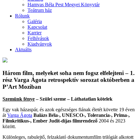
Hamvas Béla Pest Megyei Könyvtár
Teátrum ház
Rólunk
Galéria
Kapcsolat
Karrier
Felhívások
Kiadványok
Aktuális
Három film, melyeket soha nem fogsz elfelejteni – 1.
rész Varga Ágota retrospektív sorozat októberben a
P’Art Moziban
Szemünk fénye
– Szülei szeme – Láthatatlan kötelek
Egy vak házaspár, és azok egészséges fiának életét követte 19 éven
át
Varga Ágota
Balázs Béla-, UNESCO-, Tolerancia-, Prima-,
Filmkritikus-, Ember Judit-díjas filmrendező
2004 és 2023
között.
Különleges, rabulejtő, felzaklató dokumentumfilm trilógiát alkotott