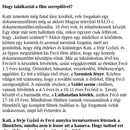
Hogy találkoztál a film szereplőivel?
Katit ismertem még fiatal lány korából, vele forgattam egy
dokumentumfilmet még az akkori Magyar televízió HÁLÓ c.
dokumentumfilm-műsorába. 18 éves volt, és nótaénekesnek készült.
Egy ideje már nem hallottam róla, mikor egyszer csak felhívott,
hogy „kisfiam született”! Akkor éppen egy stúdióhoz is kötődtem,
kértem egy kamerát és azonnal mentünk forgatni, mert azt
gondoltuk, hogy elég érdekes és különleges Kati, a férje Győző, és
az éppen megszületett kis Fecó élete ahhoz, hogy egy komoly
dokumentumfilm készüljön róluk. Már az inkubátorban lévő kis
Fecóról is készültek felvételek, aztán végigkövettük az életüket Fecó
1.5 éves koráig. Örömöket, bánatokat, veszekedést, féltékenységet,
aggódást. Ez lett a trilógia első része, a
Szemünk fénye
. Közben
világos lett számomra, hogy a további sorsuk is érdekel, főleg Fecó
szempontjából. A második részben, a
Szülei szeme
címűben,
vannak felvételek a 4-5 éves és a 10-11 éves Fecóról is. Tavaly
készült el a harmadik rész, a
Láthatatlan kötelek
, amikor Fecó már
17-18-19 éves. Mindhárom filmben vannak visszautalások a régi
filmekből, így komplett filmek önállóan is. Így forgattunk velük
szakaszosan, majd két évtizeden át.
Kati, a férje Győző és Fecó annyira természetesen léteznek a
filmekben, mintha nem is lenne ott a kamera. Hogy tudtad ezt