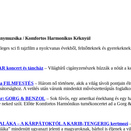
cigánymuzsika / Komfortos Harmonikus Kéknyúl
eges sci fi rajzfilm a nyolcvanas évekből, felnőtteknek és gyerekeknek. 
koncert és táncház
– Világhírű cigányzenészek húzzák a nótát a k
ána FILMFESTÉS
– Három nő története, akik a világ távoli pontjain él
bátorsághoz. A vetítés után várunk mindenkit művészetterápiás foglalk
kar: GORG & BENZOL
– Sok fúvós, egy amerikai énekhang és egy h
este neked szól. Előtte Komfortos Harmónikus turnékoncertet ad a Gorg
ALÁKA – A KÁRPÁTOKTÓL A KARIB-TENGERIG kertmozi
–
áka” mindenütt ugyanazt jelenti a magyaroknak, bárhol is éljenek a vilá