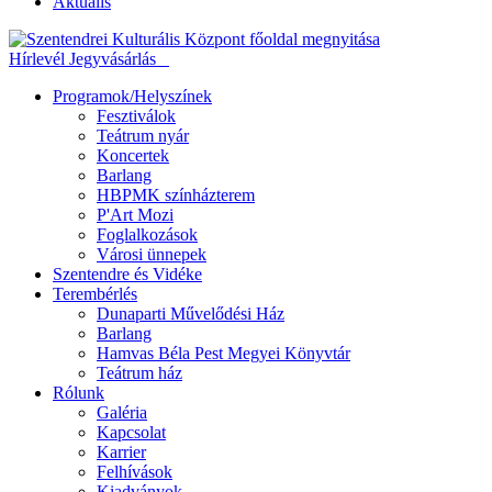
Aktuális
Hírlevél
Jegyvásárlás
Programok/Helyszínek
Fesztiválok
Teátrum nyár
Koncertek
Barlang
HBPMK színházterem
P'Art Mozi
Foglalkozások
Városi ünnepek
Szentendre és Vidéke
Terembérlés
Dunaparti Művelődési Ház
Barlang
Hamvas Béla Pest Megyei Könyvtár
Teátrum ház
Rólunk
Galéria
Kapcsolat
Karrier
Felhívások
Kiadványok