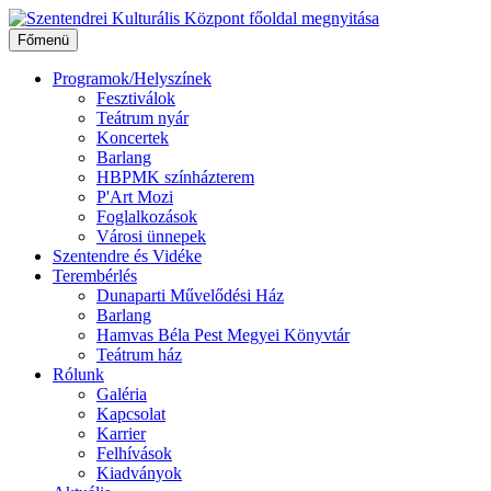
Ugrás
a
Főmenü
tartalomhoz
Programok/Helyszínek
Fesztiválok
Teátrum nyár
Koncertek
Barlang
HBPMK színházterem
P'Art Mozi
Foglalkozások
Városi ünnepek
Szentendre és Vidéke
Terembérlés
Dunaparti Művelődési Ház
Barlang
Hamvas Béla Pest Megyei Könyvtár
Teátrum ház
Rólunk
Galéria
Kapcsolat
Karrier
Felhívások
Kiadványok