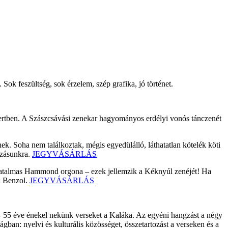
Sok feszültség, sok érzelem, szép grafika, jó történet.
ertben. A Szászcsávási zenekar hagyományos erdélyi vonós tánczenét
nek. Soha nem találkoztak, mégis egyedülálló, láthatatlan kötelék köti
ozásunkra.
JEGYVÁSÁRLÁS
atalmas Hammond orgona – ezek jellemzik a Kéknyúl zenéjét! Ha
 & Benzol.
JEGYVÁSÁRLÁS
 55 éve énekel nekünk verseket a Kaláka. Az egyéni hangzást a négy
gban: nyelvi és kulturális közösséget, összetartozást a verseken és a