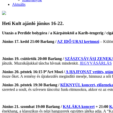
Aktuális
Heti Kult ajánló június 16-22.
Utazás a Perdide bolygóra / a Kárpátoktól a Karib-tengerig / 
Június 17. kedd 21:00 Barlang /
AZ IDŐ URAI kertmozi
– Különl
Június 19. csütörtök 20:00 Barlang /
SZÁSZCSÁVÁSI ZENEKAR 
játszik. Muzsikájukkal táncba hívnak mindenkit.
JEGYVÁSÁRLÁS
Június 20. péntek 16:15 P’Art Mozi /
A HAJFONAT vetítés, ut
össze őket. A remény és újrakezdés megindító meséje, himnusz a női 
Június 20. péntek 19:30 Barlang /
KÉKNYÚL koncert, előzene
szereted a soult, és szívesen táncolsz funk-ritmusokra, akkor ez az 
Június 21. szombat 19:00 Barlang /
KALÁKA koncert
+ 21:00
K
énekhang, a klasszikus és népi hangszerek együttes játéka adja. A “Kal