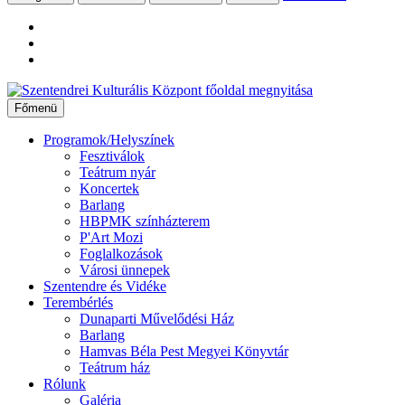
Ugrás
a
Főmenü
tartalomhoz
Programok/Helyszínek
Fesztiválok
Teátrum nyár
Koncertek
Barlang
HBPMK színházterem
P'Art Mozi
Foglalkozások
Városi ünnepek
Szentendre és Vidéke
Terembérlés
Dunaparti Művelődési Ház
Barlang
Hamvas Béla Pest Megyei Könyvtár
Teátrum ház
Rólunk
Galéria