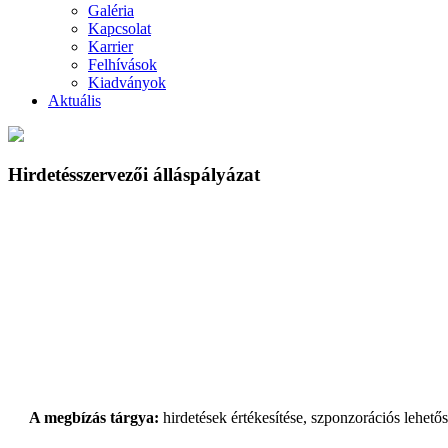
Galéria
Kapcsolat
Karrier
Felhívások
Kiadványok
Aktuális
Hirdetésszervezői álláspályázat
A megbízás tárgya:
hirdetések értékesítése, szponzorációs lehető