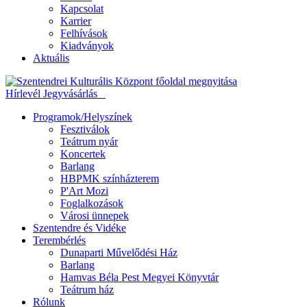
Kapcsolat
Karrier
Felhívások
Kiadványok
Aktuális
Hírlevél
Jegyvásárlás
Programok/Helyszínek
Fesztiválok
Teátrum nyár
Koncertek
Barlang
HBPMK színházterem
P'Art Mozi
Foglalkozások
Városi ünnepek
Szentendre és Vidéke
Terembérlés
Dunaparti Művelődési Ház
Barlang
Hamvas Béla Pest Megyei Könyvtár
Teátrum ház
Rólunk