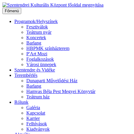
Ugrás
a
Főmenü
tartalomhoz
Programok/Helyszínek
Fesztiválok
Teátrum nyár
Koncertek
Barlang
HBPMK színházterem
P'Art Mozi
Foglalkozások
Városi ünnepek
Szentendre és Vidéke
Terembérlés
Dunaparti Művelődési Ház
Barlang
Hamvas Béla Pest Megyei Könyvtár
Teátrum ház
Rólunk
Galéria
Kapcsolat
Karrier
Felhívások
Kiadványok