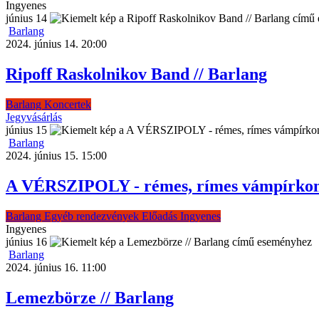
Ingyenes
június
14
Barlang
2024. június 14. 20:00
Ripoff Raskolnikov Band // Barlang
Barlang
Koncertek
Jegyvásárlás
június
15
Barlang
2024. június 15. 15:00
A VÉRSZIPOLY - rémes, rímes vámpírkom
Barlang
Egyéb rendezvények
Előadás
Ingyenes
Ingyenes
június
16
Barlang
2024. június 16. 11:00
Lemezbörze // Barlang