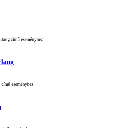
rlang
a