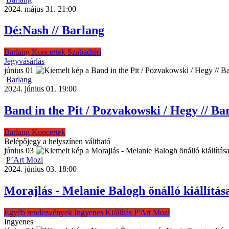
2024. május 31. 21:00
Dé:Nash // Barlang
Barlang
Koncertek
Szabadtéri
Jegyvásárlás
június
01
Barlang
2024. június 01. 19:00
Band in the Pit / Pozvakowski / Hegy // Ba
Barlang
Koncertek
Belépőjegy a helyszínen váltható
június
03
P’Art Mozi
2024. június 03. 18:00
Morajlás - Melanie Balogh önálló kiállítás
Egyéb rendezvények
Ingyenes
Kiállítás
P'Art Mozi
Ingyenes