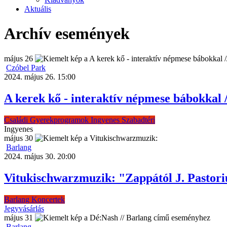
Aktuális
Archív események
május
26
Czóbel Park
2024. május 26. 15:00
A kerek kő - interaktív népmese bábokkal
Családi
Gyerekprogramok
Ingyenes
Szabadtéri
Ingyenes
május
30
Barlang
2024. május 30. 20:00
Vitukischwarzmuzik: "Zappától J. Pastoriu
Barlang
Koncertek
Jegyvásárlás
május
31
Barlang