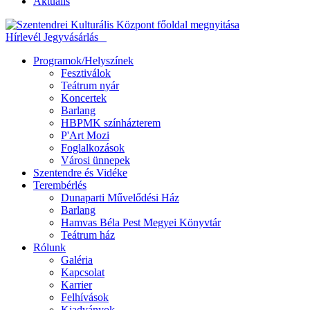
Aktuális
Hírlevél
Jegyvásárlás
Programok/Helyszínek
Fesztiválok
Teátrum nyár
Koncertek
Barlang
HBPMK színházterem
P'Art Mozi
Foglalkozások
Városi ünnepek
Szentendre és Vidéke
Terembérlés
Dunaparti Művelődési Ház
Barlang
Hamvas Béla Pest Megyei Könyvtár
Teátrum ház
Rólunk
Galéria
Kapcsolat
Karrier
Felhívások
Kiadványok