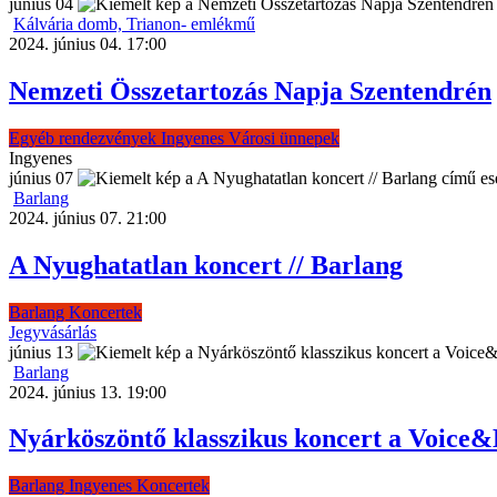
június
04
Kálvária domb, Trianon- emlékmű
2024. június 04. 17:00
Nemzeti Összetartozás Napja Szentendrén
Egyéb rendezvények
Ingyenes
Városi ünnepek
Ingyenes
június
07
Barlang
2024. június 07. 21:00
A Nyughatatlan koncert // Barlang
Barlang
Koncertek
Jegyvásárlás
június
13
Barlang
2024. június 13. 19:00
Nyárköszöntő klasszikus koncert a Voice&B
Barlang
Ingyenes
Koncertek