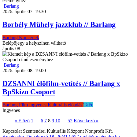
Barlang
2026. április 07. 19:30
Borbély Műhely jazzklub // Barlang
Barlang
Koncertek
Belépőjegy a helyszínen váltható
április
08
Barlang
2026. április 08. 19:00
DZSANNI élőfilm-vetítés // Barlang x
BpSkizo Csoport
Barlang
Film
Ingyenes
Kulturális előadás
TaFe
Ingyenes
Bejegyzések
« Előző
1
…
6
7
8
9
10
…
52
Következő »
lapozása
Kapcsolat
Szentendrei Kulturális Központ Nonprofit Kft.
Szentendre, Dunakorzó 18.
26/312-657
dmh@szentendre.hu