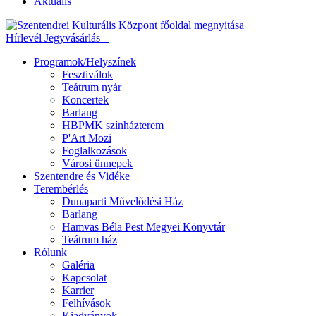
Aktuális
Hírlevél
Jegyvásárlás
Programok/Helyszínek
Fesztiválok
Teátrum nyár
Koncertek
Barlang
HBPMK színházterem
P'Art Mozi
Foglalkozások
Városi ünnepek
Szentendre és Vidéke
Terembérlés
Dunaparti Művelődési Ház
Barlang
Hamvas Béla Pest Megyei Könyvtár
Teátrum ház
Rólunk
Galéria
Kapcsolat
Karrier
Felhívások
Kiadványok