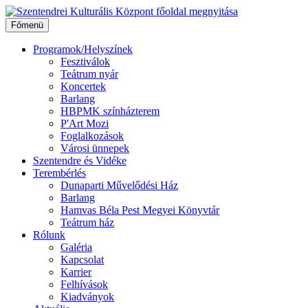
Ugrás
a
Főmenü
tartalomhoz
Programok/Helyszínek
Fesztiválok
Teátrum nyár
Koncertek
Barlang
HBPMK színházterem
P'Art Mozi
Foglalkozások
Városi ünnepek
Szentendre és Vidéke
Terembérlés
Dunaparti Művelődési Ház
Barlang
Hamvas Béla Pest Megyei Könyvtár
Teátrum ház
Rólunk
Galéria
Kapcsolat
Karrier
Felhívások
Kiadványok