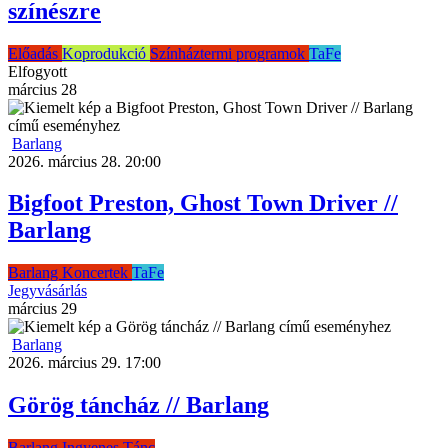
színészre
Előadás
Koprodukció
Színháztermi programok
TaFe
Elfogyott
március
28
Barlang
2026. március 28. 20:00
Bigfoot Preston, Ghost Town Driver //
Barlang
Barlang
Koncertek
TaFe
Jegyvásárlás
március
29
Barlang
2026. március 29. 17:00
Görög táncház // Barlang
Barlang
Ingyenes
Tánc