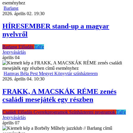
Barlang
2026. április 02. 19:30
HÍRESEMBER stand-up a magyar
nyelvről
Barlang
Előadás
TaFe
Jegyvásárlás
április
04
Hamvas Béla Pest Megyei Könyvtár színházterem
2026. április 04. 10:30
FRAKK, A MACSKÁK RÉME zenés
családi mesejáték egy részben
Családi
Előadás
Gyerekprogramok
Színháztermi programok
TaFe
Jegyvásárlás
április
07