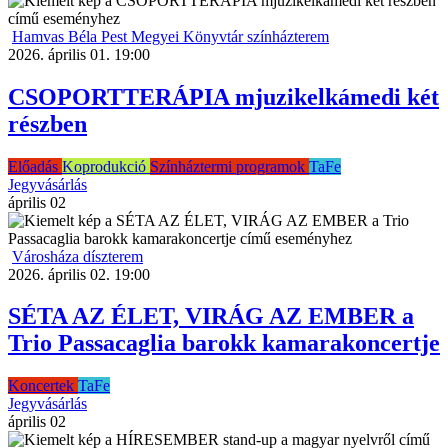
Hamvas Béla Pest Megyei Könyvtár színházterem
2026. április 01. 19:00
CSOPORTTERÁPIA mjuzikelkámedi két
részben
Előadás
Koprodukció
Színháztermi programok
TaFe
Jegyvásárlás
április
02
Városháza díszterem
2026. április 02. 19:00
SÉTA AZ ÉLET, VIRÁG AZ EMBER a
Trio Passacaglia barokk kamarakoncertje
Koncertek
TaFe
Jegyvásárlás
április
02