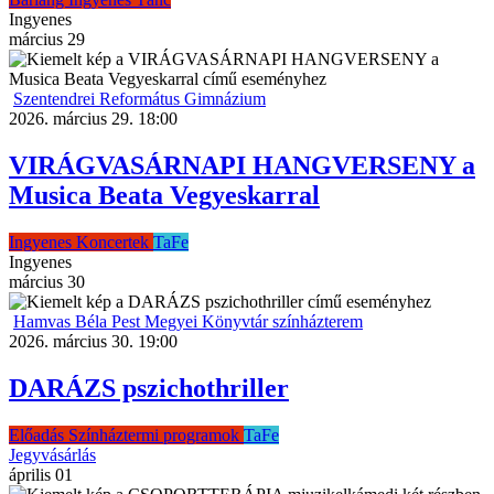
Ingyenes
március
29
Szentendrei Református Gimnázium
2026. március 29. 18:00
VIRÁGVASÁRNAPI HANGVERSENY a
Musica Beata Vegyeskarral
Ingyenes
Koncertek
TaFe
Ingyenes
március
30
Hamvas Béla Pest Megyei Könyvtár színházterem
2026. március 30. 19:00
DARÁZS pszichothriller
Előadás
Színháztermi programok
TaFe
Jegyvásárlás
április
01