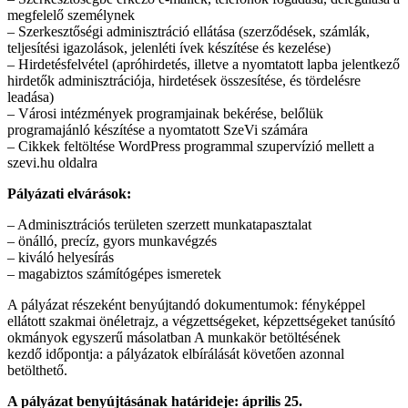
megfelelő személynek
– Szerkesztőségi adminisztráció ellátása (szerződések, számlák,
teljesítési igazolások, jelenléti ívek készítése és kezelése)
– Hirdetésfelvétel (apróhirdetés, illetve a nyomtatott lapba jelentkező
hirdetők adminisztrációja, hirdetések összesítése, és tördelésre
leadása)
– Városi intézmények programjainak bekérése, belőlük
programajánló készítése a nyomtatott SzeVi számára
– Cikkek feltöltése WordPress programmal szupervízió mellett a
szevi.hu oldalra
Pályázati elvárások:
– Adminisztrációs területen szerzett munkatapasztalat
– önálló, precíz, gyors munkavégzés
– kiváló helyesírás
– magabiztos számítógépes ismeretek
A pályázat részeként benyújtandó dokumentumok: fényképpel
ellátott szakmai önéletrajz, a végzettségeket, képzettségeket tanúsító
okmányok egyszerű másolatban A munkakör betöltésének
kezdő időpontja: a pályázatok elbírálását követően azonnal
betölthető.
A pályázat benyújtásának határideje: április 25.