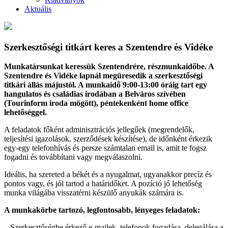
Aktuális
Szerkesztőségi titkárt keres a Szentendre és Vidéke
Munkatársunkat keressük Szentendrére, részmunkaidőbe. A
Szentendre és Vidéke lapnál megüresedik a szerkesztőségi
titkári állás májustól. A munkaidő 9:00-13:00 óráig tart egy
hangulatos és családias irodában a Belváros szívében
(Tourinform iroda mögött), péntekenként home office
lehetőséggel.
A feladatok főként adminisztrációs jellegűek (megrendelők,
teljesítési igazolások, szerződések készítése), de időnként érkezik
egy-egy telefonhívás és persze számtalan email is, amit te fogsz
fogadni és továbbítani vagy megválaszolni.
Ideális, ha szereted a békét és a nyugalmat, ugyanakkor precíz és
pontos vagy, és jól tartod a határidőket. A pozíció jó lehetőség
munka világába visszatérni készülő anyukák számára is.
A munkakörbe tartozó, legfontosabb, lényeges feladatok:
– Szerkesztőségbe érkező e-mailek, telefonok fogadása, delegálása a