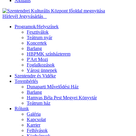
Aktuális
Hírlevél
Jegyvásárlás
Programok/Helyszínek
Fesztiválok
Teátrum nyár
Koncertek
Barlang
HBPMK színházterem
P'Art Mozi
Foglalkozások
Városi ünnepek
Szentendre és Vidéke
Terembérlés
Dunaparti Művelődési Ház
Barlang
Hamvas Béla Pest Megyei Könyvtár
Teátrum ház
Rólunk
Galéria
Kapcsolat
Karrier
Felhívások
Kiadványok