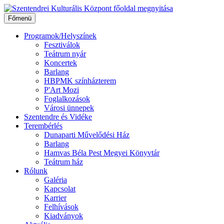
Ugrás
a
Főmenü
tartalomhoz
Programok/Helyszínek
Fesztiválok
Teátrum nyár
Koncertek
Barlang
HBPMK színházterem
P'Art Mozi
Foglalkozások
Városi ünnepek
Szentendre és Vidéke
Terembérlés
Dunaparti Művelődési Ház
Barlang
Hamvas Béla Pest Megyei Könyvtár
Teátrum ház
Rólunk
Galéria
Kapcsolat
Karrier
Felhívások
Kiadványok