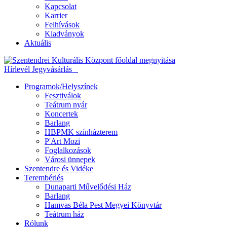
Kapcsolat
Karrier
Felhívások
Kiadványok
Aktuális
Hírlevél
Jegyvásárlás
Programok/Helyszínek
Fesztiválok
Teátrum nyár
Koncertek
Barlang
HBPMK színházterem
P'Art Mozi
Foglalkozások
Városi ünnepek
Szentendre és Vidéke
Terembérlés
Dunaparti Művelődési Ház
Barlang
Hamvas Béla Pest Megyei Könyvtár
Teátrum ház
Rólunk