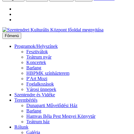
Ugrás
a
Főmenü
tartalomhoz
Programok/Helyszínek
Fesztiválok
Teátrum nyár
Koncertek
Barlang
HBPMK színházterem
P'Art Mozi
Foglalkozások
Városi ünnepek
Szentendre és Vidéke
Terembérlés
Dunaparti Művelődési Ház
Barlang
Hamvas Béla Pest Megyei Könyvtár
Teátrum ház
Rólunk
Galéria