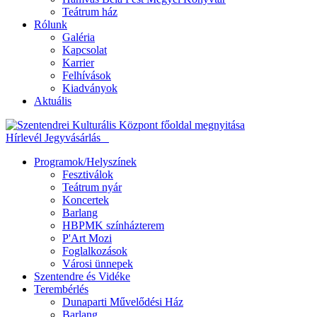
Teátrum ház
Rólunk
Galéria
Kapcsolat
Karrier
Felhívások
Kiadványok
Aktuális
Hírlevél
Jegyvásárlás
Programok/Helyszínek
Fesztiválok
Teátrum nyár
Koncertek
Barlang
HBPMK színházterem
P'Art Mozi
Foglalkozások
Városi ünnepek
Szentendre és Vidéke
Terembérlés
Dunaparti Művelődési Ház
Barlang