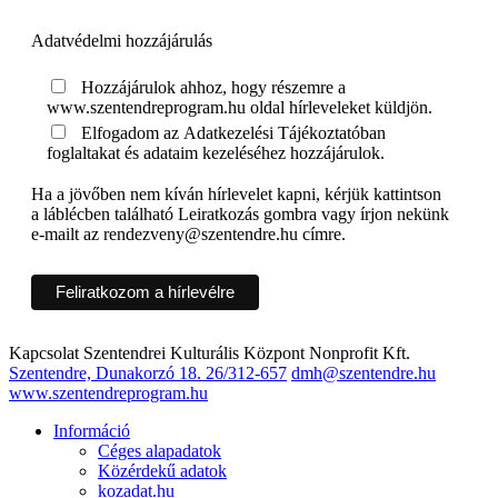
Adatvédelmi hozzájárulás
Hozzájárulok ahhoz, hogy részemre a
www.szentendreprogram.hu oldal hírleveleket küldjön.
Elfogadom az Adatkezelési Tájékoztatóban
foglaltakat és adataim kezeléséhez hozzájárulok.
Ha a jövőben nem kíván hírlevelet kapni, kérjük kattintson
a láblécben található Leiratkozás gombra vagy írjon nekünk
e-mailt az rendezveny@szentendre.hu címre.
Kapcsolat
Szentendrei Kulturális Központ Nonprofit Kft.
Szentendre, Dunakorzó 18.
26/312-657
dmh@szentendre.hu
www.szentendreprogram.hu
Információ
Céges alapadatok
Közérdekű adatok
kozadat.hu