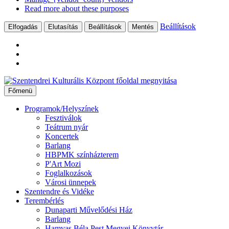
Read more about these purposes
Beállítások
Elfogadás
Elutasítás
Beállítások
Mentés
Ugrás
a
Főmenü
tartalomhoz
Programok/Helyszínek
Fesztiválok
Teátrum nyár
Koncertek
Barlang
HBPMK színházterem
P'Art Mozi
Foglalkozások
Városi ünnepek
Szentendre és Vidéke
Terembérlés
Dunaparti Művelődési Ház
Barlang
Hamvas Béla Pest Megyei Könyvtár