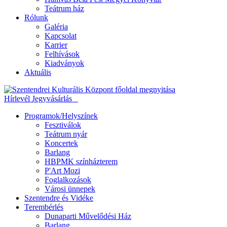
Teátrum ház
Rólunk
Galéria
Kapcsolat
Karrier
Felhívások
Kiadványok
Aktuális
Hírlevél
Jegyvásárlás
Programok/Helyszínek
Fesztiválok
Teátrum nyár
Koncertek
Barlang
HBPMK színházterem
P'Art Mozi
Foglalkozások
Városi ünnepek
Szentendre és Vidéke
Terembérlés
Dunaparti Művelődési Ház
Barlang