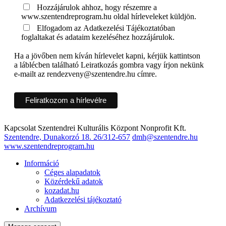
Hozzájárulok ahhoz, hogy részemre a
www.szentendreprogram.hu oldal hírleveleket küldjön.
Elfogadom az Adatkezelési Tájékoztatóban
foglaltakat és adataim kezeléséhez hozzájárulok.
Ha a jövőben nem kíván hírlevelet kapni, kérjük kattintson
a láblécben található Leiratkozás gombra vagy írjon nekünk
e-mailt az rendezveny@szentendre.hu címre.
Kapcsolat
Szentendrei Kulturális Központ Nonprofit Kft.
Szentendre, Dunakorzó 18.
26/312-657
dmh@szentendre.hu
www.szentendreprogram.hu
Információ
Céges alapadatok
Közérdekű adatok
kozadat.hu
Adatkezelési tájékoztató
Archívum