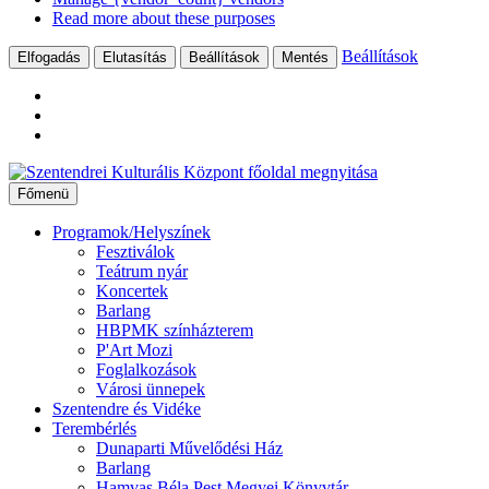
Read more about these purposes
Beállítások
Elfogadás
Elutasítás
Beállítások
Mentés
Ugrás
a
Főmenü
tartalomhoz
Programok/Helyszínek
Fesztiválok
Teátrum nyár
Koncertek
Barlang
HBPMK színházterem
P'Art Mozi
Foglalkozások
Városi ünnepek
Szentendre és Vidéke
Terembérlés
Dunaparti Művelődési Ház
Barlang
Hamvas Béla Pest Megyei Könyvtár