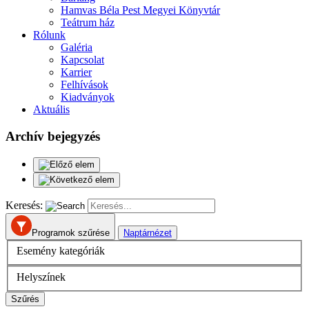
Hamvas Béla Pest Megyei Könyvtár
Teátrum ház
Rólunk
Galéria
Kapcsolat
Karrier
Felhívások
Kiadványok
Aktuális
Archív bejegyzés
Keresés:
Programok szűrése
Naptárnézet
Esemény kategóriák
Helyszínek
Szűrés