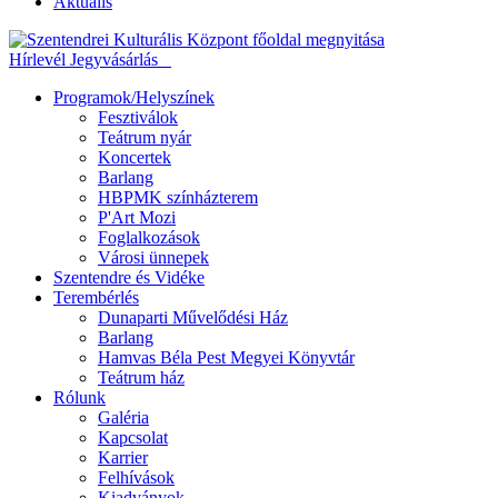
Aktuális
Hírlevél
Jegyvásárlás
Programok/Helyszínek
Fesztiválok
Teátrum nyár
Koncertek
Barlang
HBPMK színházterem
P'Art Mozi
Foglalkozások
Városi ünnepek
Szentendre és Vidéke
Terembérlés
Dunaparti Művelődési Ház
Barlang
Hamvas Béla Pest Megyei Könyvtár
Teátrum ház
Rólunk
Galéria
Kapcsolat
Karrier
Felhívások
Kiadványok