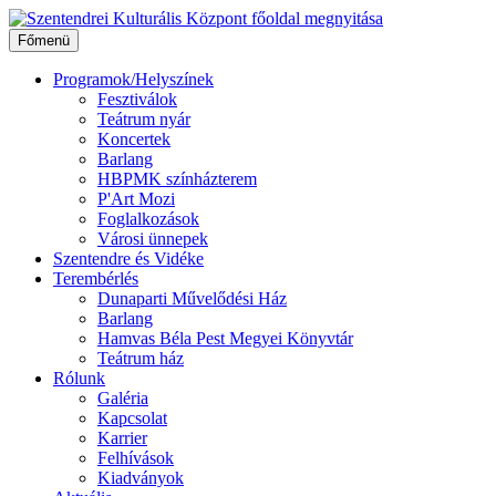
Ugrás
a
Főmenü
tartalomhoz
Programok/Helyszínek
Fesztiválok
Teátrum nyár
Koncertek
Barlang
HBPMK színházterem
P'Art Mozi
Foglalkozások
Városi ünnepek
Szentendre és Vidéke
Terembérlés
Dunaparti Művelődési Ház
Barlang
Hamvas Béla Pest Megyei Könyvtár
Teátrum ház
Rólunk
Galéria
Kapcsolat
Karrier
Felhívások
Kiadványok