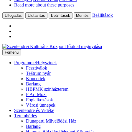
Read more about these purposes
Beállítások
Elfogadás
Elutasítás
Beállítások
Mentés
Ugrás
a
Főmenü
tartalomhoz
Programok/Helyszínek
Fesztiválok
Teátrum nyár
Koncertek
Barlang
HBPMK színházterem
P'Art Mozi
Foglalkozások
Városi ünnepek
Szentendre és Vidéke
Terembérlés
Dunaparti Művelődési Ház
Barlang
Hamvas Béla Pest Megyei Könyvtár