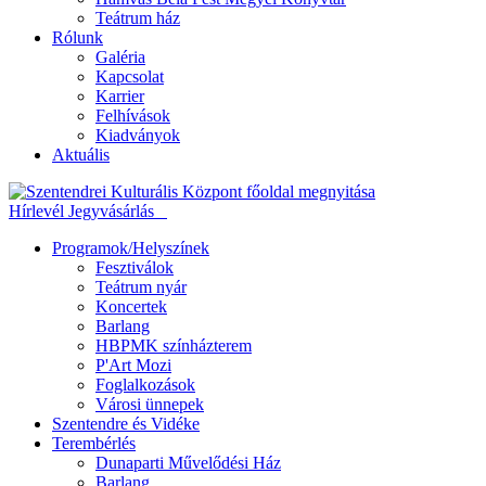
Teátrum ház
Rólunk
Galéria
Kapcsolat
Karrier
Felhívások
Kiadványok
Aktuális
Hírlevél
Jegyvásárlás
Programok/Helyszínek
Fesztiválok
Teátrum nyár
Koncertek
Barlang
HBPMK színházterem
P'Art Mozi
Foglalkozások
Városi ünnepek
Szentendre és Vidéke
Terembérlés
Dunaparti Művelődési Ház
Barlang