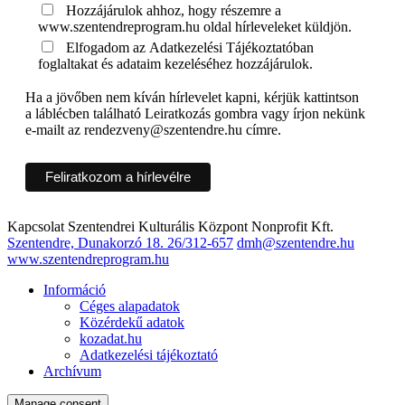
Hozzájárulok ahhoz, hogy részemre a
www.szentendreprogram.hu oldal hírleveleket küldjön.
Elfogadom az Adatkezelési Tájékoztatóban
foglaltakat és adataim kezeléséhez hozzájárulok.
Ha a jövőben nem kíván hírlevelet kapni, kérjük kattintson
a láblécben található Leiratkozás gombra vagy írjon nekünk
e-mailt az rendezveny@szentendre.hu címre.
Kapcsolat
Szentendrei Kulturális Központ Nonprofit Kft.
Szentendre, Dunakorzó 18.
26/312-657
dmh@szentendre.hu
www.szentendreprogram.hu
Információ
Céges alapadatok
Közérdekű adatok
kozadat.hu
Adatkezelési tájékoztató
Archívum
Manage consent