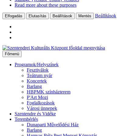
Read more about these purposes
Beállítások
Elfogadás
Elutasítás
Beállítások
Mentés
Ugrás
a
Főmenü
tartalomhoz
Programok/Helyszínek
Fesztiválok
Teátrum nyár
Koncertek
Barlang
HBPMK színházterem
P'Art Mozi
Foglalkozások
Városi ünnepek
Szentendre és Vidéke
Terembérlés
Dunaparti Művelődési Ház
Barlang
Hamvas Béla Pest Megyei Könyvtár