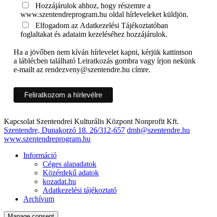
Hozzájárulok ahhoz, hogy részemre a
www.szentendreprogram.hu oldal hírleveleket küldjön.
Elfogadom az Adatkezelési Tájékoztatóban
foglaltakat és adataim kezeléséhez hozzájárulok.
Ha a jövőben nem kíván hírlevelet kapni, kérjük kattintson
a láblécben található Leiratkozás gombra vagy írjon nekünk
e-mailt az rendezveny@szentendre.hu címre.
Kapcsolat
Szentendrei Kulturális Központ Nonprofit Kft.
Szentendre, Dunakorzó 18.
26/312-657
dmh@szentendre.hu
www.szentendreprogram.hu
Információ
Céges alapadatok
Közérdekű adatok
kozadat.hu
Adatkezelési tájékoztató
Archívum
Manage consent