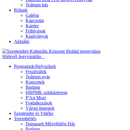
Teátrum ház
Rólunk
Galéria
Kapcsolat
Karrier
Felhívások
Kiadványok
Aktuális
Hírlevél
Jegyvásárlás
Programok/Helyszínek
Fesztiválok
Teátrum nyár
Koncertek
Barlang
HBPMK színházterem
P'Art Mozi
Foglalkozások
Városi ünnepek
Szentendre és Vidéke
Terembérlés
Dunaparti Művelődési Ház
Barlang