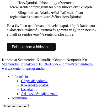
Hozzájárulok ahhoz, hogy részemre a
www.szentendreprogram.hu oldal hírleveleket küldjön.
Elfogadom az Adatkezelési Tájékoztatóban
foglaltakat és adataim kezeléséhez hozzájárulok.
Ha a jövőben nem kíván hírlevelet kapni, kérjük kattintson
a láblécben található Leiratkozás gombra vagy írjon nekünk
e-mailt az rendezveny@szentendre.hu címre.
Kapcsolat
Szentendrei Kulturális Központ Nonprofit Kft.
Szentendre, Dunakorzó 18.
26/312-657
dmh@szentendre.hu
www.szentendreprogram.hu
Információ
Céges alapadatok
Közérdekű adatok
kozadat.hu
Adatkezelési tájékoztató
Archívum
Manage consent