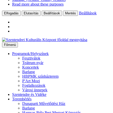
Read more about these purposes
Beállítások
Elfogadás
Elutasítás
Beállítások
Mentés
Ugrás
a
Főmenü
tartalomhoz
Programok/Helyszínek
Fesztiválok
Teátrum nyár
Koncertek
Barlang
HBPMK színházterem
P'Art Mozi
Foglalkozások
Városi ünnepek
Szentendre és Vidéke
Terembérlés
Dunaparti Művelődési Ház
Barlang
Hamvas Béla Pest Megyei Könyvtár