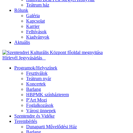
Teátrum ház
Rólunk
Galéria
Kapcsolat
Karrier
Felhívások
Kiadványok
Aktuális
Hírlevél
Jegyvásárlás
Programok/Helyszínek
Fesztiválok
Teátrum nyár
Koncertek
Barlang
HBPMK színházterem
P'Art Mozi
Foglalkozások
Városi ünnepek
Szentendre és Vidéke
Terembérlés
Dunaparti Művelődési Ház
Barlang