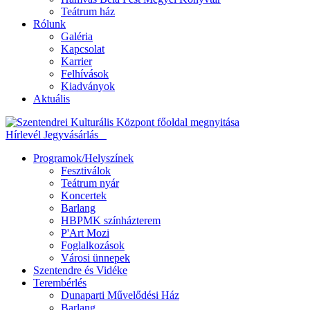
Teátrum ház
Rólunk
Galéria
Kapcsolat
Karrier
Felhívások
Kiadványok
Aktuális
Hírlevél
Jegyvásárlás
Programok/Helyszínek
Fesztiválok
Teátrum nyár
Koncertek
Barlang
HBPMK színházterem
P'Art Mozi
Foglalkozások
Városi ünnepek
Szentendre és Vidéke
Terembérlés
Dunaparti Művelődési Ház
Barlang