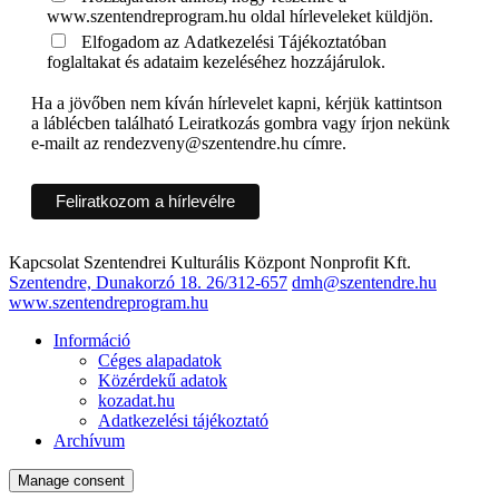
www.szentendreprogram.hu oldal hírleveleket küldjön.
Elfogadom az Adatkezelési Tájékoztatóban
foglaltakat és adataim kezeléséhez hozzájárulok.
Ha a jövőben nem kíván hírlevelet kapni, kérjük kattintson
a láblécben található Leiratkozás gombra vagy írjon nekünk
e-mailt az rendezveny@szentendre.hu címre.
Kapcsolat
Szentendrei Kulturális Központ Nonprofit Kft.
Szentendre, Dunakorzó 18.
26/312-657
dmh@szentendre.hu
www.szentendreprogram.hu
Információ
Céges alapadatok
Közérdekű adatok
kozadat.hu
Adatkezelési tájékoztató
Archívum
Manage consent