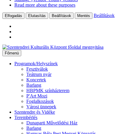
Read more about these purposes
Beállítások
Elfogadás
Elutasítás
Beállítások
Mentés
Ugrás
a
Főmenü
tartalomhoz
Programok/Helyszínek
Fesztiválok
Teátrum nyár
Koncertek
Barlang
HBPMK színházterem
P'Art Mozi
Foglalkozások
Városi ünnepek
Szentendre és Vidéke
Terembérlés
Dunaparti Művelődési Ház
Barlang
Hamvas Béla Pest Megyei Könyvtár