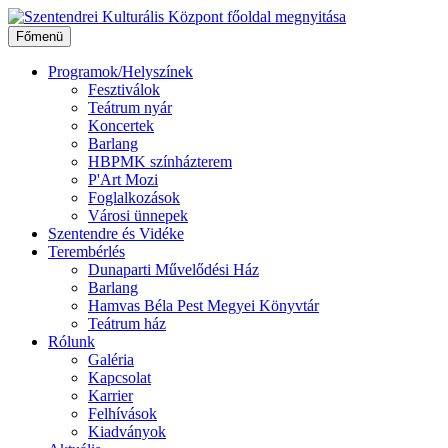
Ugrás
a
Főmenü
tartalomhoz
Programok/Helyszínek
Fesztiválok
Teátrum nyár
Koncertek
Barlang
HBPMK színházterem
P'Art Mozi
Foglalkozások
Városi ünnepek
Szentendre és Vidéke
Terembérlés
Dunaparti Művelődési Ház
Barlang
Hamvas Béla Pest Megyei Könyvtár
Teátrum ház
Rólunk
Galéria
Kapcsolat
Karrier
Felhívások
Kiadványok