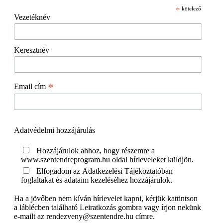
*
kötelező
Vezetéknév
Keresztnév
*
Email cím
Adatvédelmi hozzájárulás
Hozzájárulok ahhoz, hogy részemre a
www.szentendreprogram.hu oldal hírleveleket küldjön.
Elfogadom az Adatkezelési Tájékoztatóban
foglaltakat és adataim kezeléséhez hozzájárulok.
Ha a jövőben nem kíván hírlevelet kapni, kérjük kattintson
a láblécben található Leiratkozás gombra vagy írjon nekünk
e-mailt az rendezveny@szentendre.hu címre.