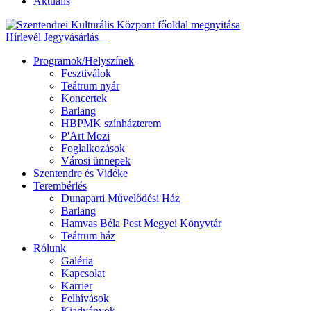
Aktuális
Hírlevél
Jegyvásárlás
Programok/Helyszínek
Fesztiválok
Teátrum nyár
Koncertek
Barlang
HBPMK színházterem
P'Art Mozi
Foglalkozások
Városi ünnepek
Szentendre és Vidéke
Terembérlés
Dunaparti Művelődési Ház
Barlang
Hamvas Béla Pest Megyei Könyvtár
Teátrum ház
Rólunk
Galéria
Kapcsolat
Karrier
Felhívások
Kiadványok