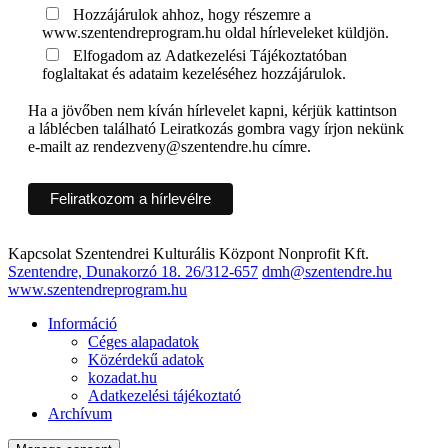
Hozzájárulok ahhoz, hogy részemre a
www.szentendreprogram.hu oldal hírleveleket küldjön.
Elfogadom az Adatkezelési Tájékoztatóban
foglaltakat és adataim kezeléséhez hozzájárulok.
Ha a jövőben nem kíván hírlevelet kapni, kérjük kattintson
a láblécben található Leiratkozás gombra vagy írjon nekünk
e-mailt az rendezveny@szentendre.hu címre.
Kapcsolat
Szentendrei Kulturális Központ Nonprofit Kft.
Szentendre, Dunakorzó 18.
26/312-657
dmh@szentendre.hu
www.szentendreprogram.hu
Információ
Céges alapadatok
Közérdekű adatok
kozadat.hu
Adatkezelési tájékoztató
Archívum