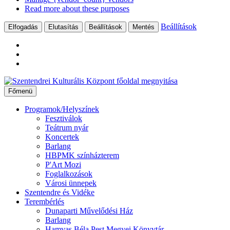
Read more about these purposes
Beállítások
Elfogadás
Elutasítás
Beállítások
Mentés
Ugrás
a
Főmenü
tartalomhoz
Programok/Helyszínek
Fesztiválok
Teátrum nyár
Koncertek
Barlang
HBPMK színházterem
P'Art Mozi
Foglalkozások
Városi ünnepek
Szentendre és Vidéke
Terembérlés
Dunaparti Művelődési Ház
Barlang
Hamvas Béla Pest Megyei Könyvtár