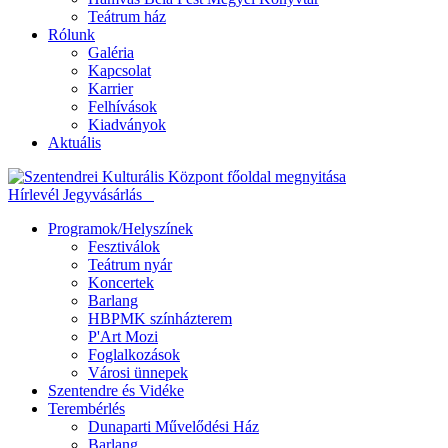
Teátrum ház
Rólunk
Galéria
Kapcsolat
Karrier
Felhívások
Kiadványok
Aktuális
Hírlevél
Jegyvásárlás
Programok/Helyszínek
Fesztiválok
Teátrum nyár
Koncertek
Barlang
HBPMK színházterem
P'Art Mozi
Foglalkozások
Városi ünnepek
Szentendre és Vidéke
Terembérlés
Dunaparti Művelődési Ház
Barlang