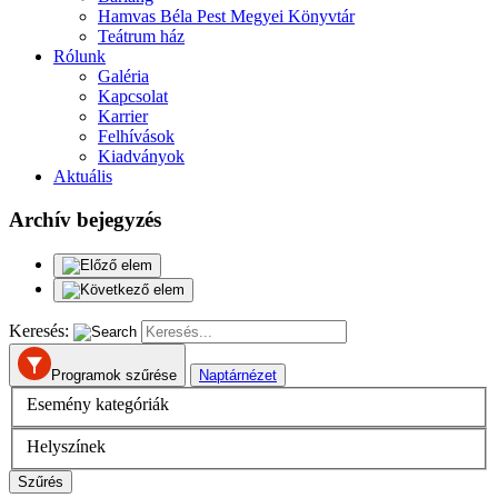
Hamvas Béla Pest Megyei Könyvtár
Teátrum ház
Rólunk
Galéria
Kapcsolat
Karrier
Felhívások
Kiadványok
Aktuális
Archív bejegyzés
Keresés:
Programok szűrése
Naptárnézet
Esemény kategóriák
Helyszínek
Szűrés