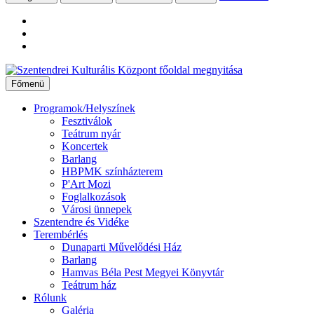
Ugrás
a
Főmenü
tartalomhoz
Programok/Helyszínek
Fesztiválok
Teátrum nyár
Koncertek
Barlang
HBPMK színházterem
P'Art Mozi
Foglalkozások
Városi ünnepek
Szentendre és Vidéke
Terembérlés
Dunaparti Művelődési Ház
Barlang
Hamvas Béla Pest Megyei Könyvtár
Teátrum ház
Rólunk
Galéria