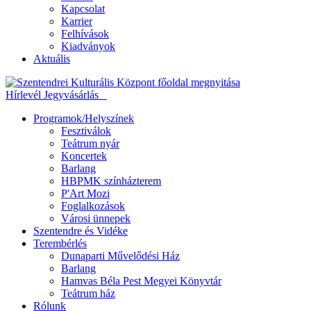
Kapcsolat
Karrier
Felhívások
Kiadványok
Aktuális
Hírlevél
Jegyvásárlás
Programok/Helyszínek
Fesztiválok
Teátrum nyár
Koncertek
Barlang
HBPMK színházterem
P'Art Mozi
Foglalkozások
Városi ünnepek
Szentendre és Vidéke
Terembérlés
Dunaparti Művelődési Ház
Barlang
Hamvas Béla Pest Megyei Könyvtár
Teátrum ház
Rólunk