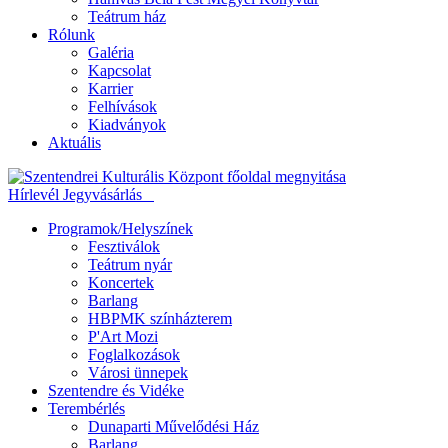
Teátrum ház
Rólunk
Galéria
Kapcsolat
Karrier
Felhívások
Kiadványok
Aktuális
Hírlevél
Jegyvásárlás
Programok/Helyszínek
Fesztiválok
Teátrum nyár
Koncertek
Barlang
HBPMK színházterem
P'Art Mozi
Foglalkozások
Városi ünnepek
Szentendre és Vidéke
Terembérlés
Dunaparti Művelődési Ház
Barlang