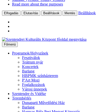
Read more about these purposes
Beállítások
Elfogadás
Elutasítás
Beállítások
Mentés
Ugrás
a
Főmenü
tartalomhoz
Programok/Helyszínek
Fesztiválok
Teátrum nyár
Koncertek
Barlang
HBPMK színházterem
P'Art Mozi
Foglalkozások
Városi ünnepek
Szentendre és Vidéke
Terembérlés
Dunaparti Művelődési Ház
Barlang
Hamvas Béla Pest Megyei Könyvtár