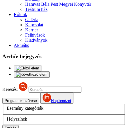
Hamvas Béla Pest Megyei Könyvtár
Teátrum ház
Rólunk
Galéria
Kapcsolat
Karrier
Felhívások
Kiadványok
Aktuális
Archív bejegyzés
Keresés:
Programok szűrése
Naptárnézet
Esemény kategóriák
Helyszínek