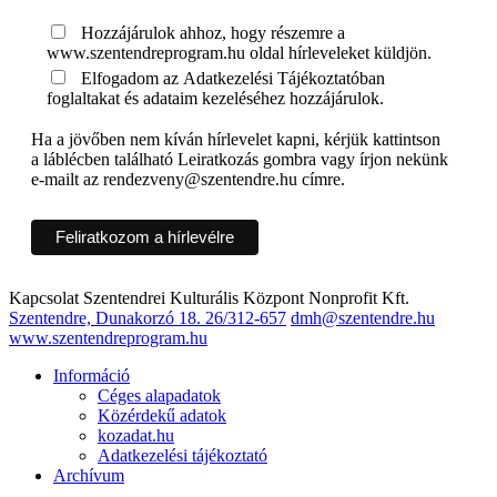
Hozzájárulok ahhoz, hogy részemre a
www.szentendreprogram.hu oldal hírleveleket küldjön.
Elfogadom az Adatkezelési Tájékoztatóban
foglaltakat és adataim kezeléséhez hozzájárulok.
Ha a jövőben nem kíván hírlevelet kapni, kérjük kattintson
a láblécben található Leiratkozás gombra vagy írjon nekünk
e-mailt az rendezveny@szentendre.hu címre.
Kapcsolat
Szentendrei Kulturális Központ Nonprofit Kft.
Szentendre, Dunakorzó 18.
26/312-657
dmh@szentendre.hu
www.szentendreprogram.hu
Információ
Céges alapadatok
Közérdekű adatok
kozadat.hu
Adatkezelési tájékoztató
Archívum