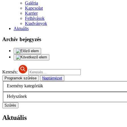
Galéria
Kapcsolat
Karrier
Felhívások
Kiadványok
Aktuális
Archív bejegyzés
Keresés:
Programok szűrése
Naptárnézet
Esemény kategóriák
Helyszínek
Szűrés
Aktuális