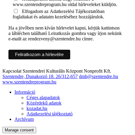
www.szentendreprogram.hu oldal hírleveleket küldjön.
Elfogadom az Adatkezelési Tájékoztatóban
foglaltakat és adataim kezeléséhez hozzájárulok.
Ha a jövőben nem kíván hírlevelet kapni, kérjük kattintson
a láblécben található Leiratkozás gombra vagy írjon nekünk
e-mailt az rendezveny@szentendre.hu címre.
Kapcsolat
Szentendrei Kulturális Központ Nonprofit Kft.
Szentendre, Dunakorzó 18.
26/312-657
dmh@szentendre.hu
www.szentendreprogram.hu
Információ
Céges alapadatok
Közérdekű adatok
kozadat.hu
Adatkezelési tájékoztató
Archívum
Manage consent