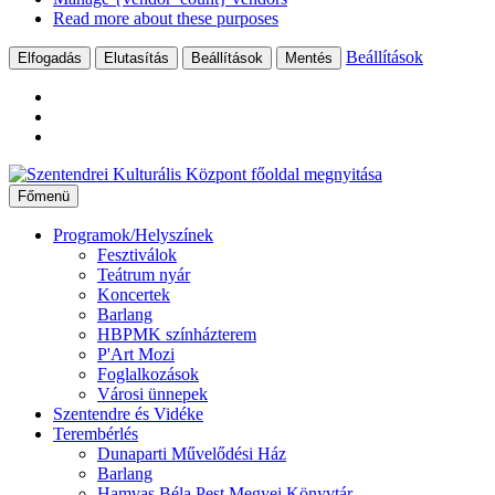
Read more about these purposes
Beállítások
Elfogadás
Elutasítás
Beállítások
Mentés
Ugrás
a
Főmenü
tartalomhoz
Programok/Helyszínek
Fesztiválok
Teátrum nyár
Koncertek
Barlang
HBPMK színházterem
P'Art Mozi
Foglalkozások
Városi ünnepek
Szentendre és Vidéke
Terembérlés
Dunaparti Művelődési Ház
Barlang
Hamvas Béla Pest Megyei Könyvtár