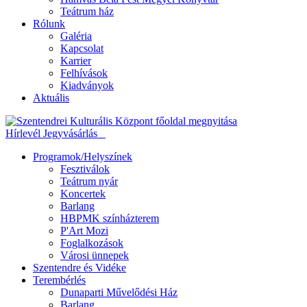
Teátrum ház
Rólunk
Galéria
Kapcsolat
Karrier
Felhívások
Kiadványok
Aktuális
Hírlevél
Jegyvásárlás
Programok/Helyszínek
Fesztiválok
Teátrum nyár
Koncertek
Barlang
HBPMK színházterem
P'Art Mozi
Foglalkozások
Városi ünnepek
Szentendre és Vidéke
Terembérlés
Dunaparti Művelődési Ház
Barlang