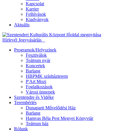
Kapcsolat
Karrier
Felhívások
Kiadványok
Aktuális
Hírlevél
Jegyvásárlás
Programok/Helyszínek
Fesztiválok
Teátrum nyár
Koncertek
Barlang
HBPMK színházterem
P'Art Mozi
Foglalkozások
Városi ünnepek
Szentendre és Vidéke
Terembérlés
Dunaparti Művelődési Ház
Barlang
Hamvas Béla Pest Megyei Könyvtár
Teátrum ház
Rólunk