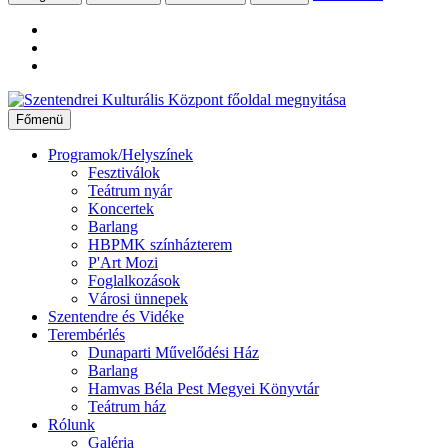
Ugrás
a
Főmenü
tartalomhoz
Programok/Helyszínek
Fesztiválok
Teátrum nyár
Koncertek
Barlang
HBPMK színházterem
P'Art Mozi
Foglalkozások
Városi ünnepek
Szentendre és Vidéke
Terembérlés
Dunaparti Művelődési Ház
Barlang
Hamvas Béla Pest Megyei Könyvtár
Teátrum ház
Rólunk
Galéria