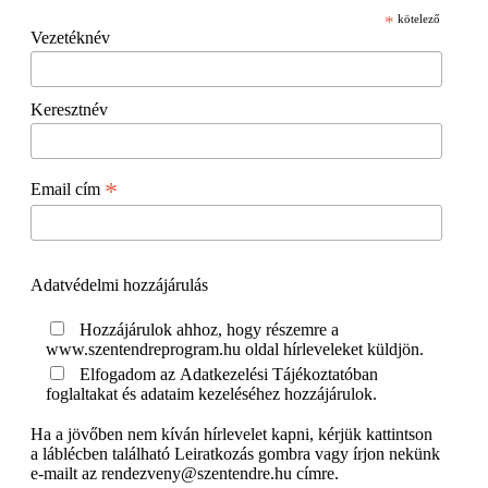
*
kötelező
Vezetéknév
Keresztnév
*
Email cím
Adatvédelmi hozzájárulás
Hozzájárulok ahhoz, hogy részemre a
www.szentendreprogram.hu oldal hírleveleket küldjön.
Elfogadom az Adatkezelési Tájékoztatóban
foglaltakat és adataim kezeléséhez hozzájárulok.
Ha a jövőben nem kíván hírlevelet kapni, kérjük kattintson
a láblécben található Leiratkozás gombra vagy írjon nekünk
e-mailt az rendezveny@szentendre.hu címre.