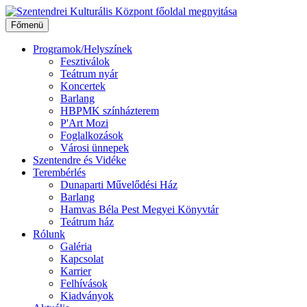
Ugrás
a
Főmenü
tartalomhoz
Programok/Helyszínek
Fesztiválok
Teátrum nyár
Koncertek
Barlang
HBPMK színházterem
P'Art Mozi
Foglalkozások
Városi ünnepek
Szentendre és Vidéke
Terembérlés
Dunaparti Művelődési Ház
Barlang
Hamvas Béla Pest Megyei Könyvtár
Teátrum ház
Rólunk
Galéria
Kapcsolat
Karrier
Felhívások
Kiadványok