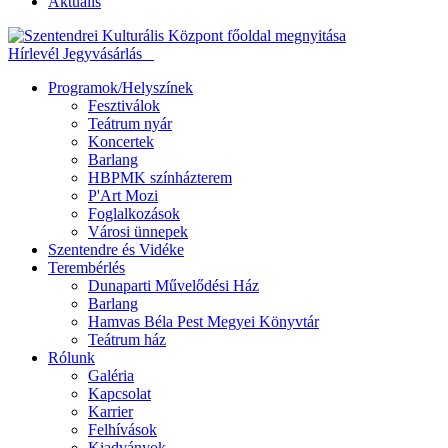
Aktuális
Hírlevél
Jegyvásárlás
Programok/Helyszínek
Fesztiválok
Teátrum nyár
Koncertek
Barlang
HBPMK színházterem
P'Art Mozi
Foglalkozások
Városi ünnepek
Szentendre és Vidéke
Terembérlés
Dunaparti Művelődési Ház
Barlang
Hamvas Béla Pest Megyei Könyvtár
Teátrum ház
Rólunk
Galéria
Kapcsolat
Karrier
Felhívások
Kiadványok