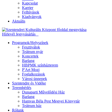
Kapcsolat
Karrier
Felhívások
Kiadványok
Aktuális
Hírlevél
Jegyvásárlás
Programok/Helyszínek
Fesztiválok
Teátrum nyár
Koncertek
Barlang
HBPMK színházterem
P'Art Mozi
Foglalkozások
Városi ünnepek
Szentendre és Vidéke
Terembérlés
Dunaparti Művelődési Ház
Barlang
Hamvas Béla Pest Megyei Könyvtár
Teátrum ház
Rólunk