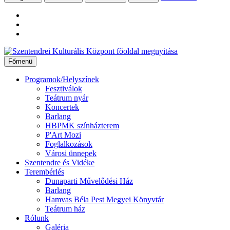
Ugrás
a
Főmenü
tartalomhoz
Programok/Helyszínek
Fesztiválok
Teátrum nyár
Koncertek
Barlang
HBPMK színházterem
P'Art Mozi
Foglalkozások
Városi ünnepek
Szentendre és Vidéke
Terembérlés
Dunaparti Művelődési Ház
Barlang
Hamvas Béla Pest Megyei Könyvtár
Teátrum ház
Rólunk
Galéria