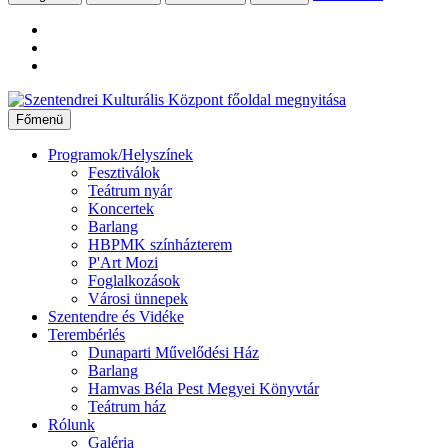
Ugrás
a
Főmenü
tartalomhoz
Programok/Helyszínek
Fesztiválok
Teátrum nyár
Koncertek
Barlang
HBPMK színházterem
P'Art Mozi
Foglalkozások
Városi ünnepek
Szentendre és Vidéke
Terembérlés
Dunaparti Művelődési Ház
Barlang
Hamvas Béla Pest Megyei Könyvtár
Teátrum ház
Rólunk
Galéria