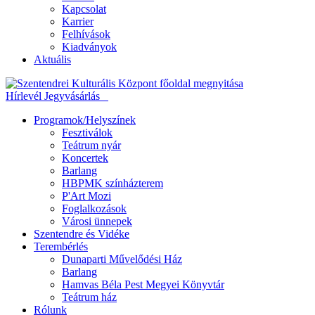
Kapcsolat
Karrier
Felhívások
Kiadványok
Aktuális
Hírlevél
Jegyvásárlás
Programok/Helyszínek
Fesztiválok
Teátrum nyár
Koncertek
Barlang
HBPMK színházterem
P'Art Mozi
Foglalkozások
Városi ünnepek
Szentendre és Vidéke
Terembérlés
Dunaparti Művelődési Ház
Barlang
Hamvas Béla Pest Megyei Könyvtár
Teátrum ház
Rólunk