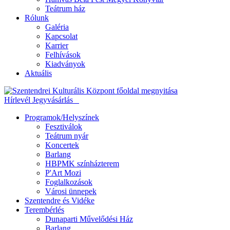
Teátrum ház
Rólunk
Galéria
Kapcsolat
Karrier
Felhívások
Kiadványok
Aktuális
Hírlevél
Jegyvásárlás
Programok/Helyszínek
Fesztiválok
Teátrum nyár
Koncertek
Barlang
HBPMK színházterem
P'Art Mozi
Foglalkozások
Városi ünnepek
Szentendre és Vidéke
Terembérlés
Dunaparti Művelődési Ház
Barlang