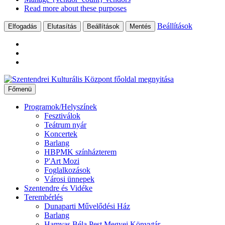
Read more about these purposes
Beállítások
Elfogadás
Elutasítás
Beállítások
Mentés
Ugrás
a
Főmenü
tartalomhoz
Programok/Helyszínek
Fesztiválok
Teátrum nyár
Koncertek
Barlang
HBPMK színházterem
P'Art Mozi
Foglalkozások
Városi ünnepek
Szentendre és Vidéke
Terembérlés
Dunaparti Művelődési Ház
Barlang
Hamvas Béla Pest Megyei Könyvtár