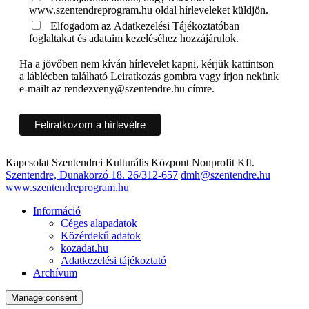
www.szentendreprogram.hu oldal hírleveleket küldjön.
Elfogadom az Adatkezelési Tájékoztatóban
foglaltakat és adataim kezeléséhez hozzájárulok.
Ha a jövőben nem kíván hírlevelet kapni, kérjük kattintson
a láblécben található Leiratkozás gombra vagy írjon nekünk
e-mailt az rendezveny@szentendre.hu címre.
Kapcsolat
Szentendrei Kulturális Központ Nonprofit Kft.
Szentendre, Dunakorzó 18.
26/312-657
dmh@szentendre.hu
www.szentendreprogram.hu
Információ
Céges alapadatok
Közérdekű adatok
kozadat.hu
Adatkezelési tájékoztató
Archívum
Manage consent