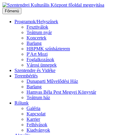
Ugrás
a
Főmenü
tartalomhoz
Programok/Helyszínek
Fesztiválok
Teátrum nyár
Koncertek
Barlang
HBPMK színházterem
P'Art Mozi
Foglalkozások
Városi ünnepek
Szentendre és Vidéke
Terembérlés
Dunaparti Művelődési Ház
Barlang
Hamvas Béla Pest Megyei Könyvtár
Teátrum ház
Rólunk
Galéria
Kapcsolat
Karrier
Felhívások
Kiadványok