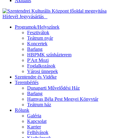
Aktuális
Hírlevél
Jegyvásárlás
Programok/Helyszínek
Fesztiválok
Teátrum nyár
Koncertek
Barlang
HBPMK színházterem
P'Art Mozi
Foglalkozások
Városi ünnepek
Szentendre és Vidéke
Terembérlés
Dunaparti Művelődési Ház
Barlang
Hamvas Béla Pest Megyei Könyvtár
Teátrum ház
Rólunk
Galéria
Kapcsolat
Karrier
Felhívások
Kiadványok