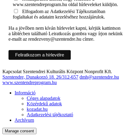
www.szentendreprogram.hu oldal hírleveleket küldjön.
Elfogadom az Adatkezelési Tájékoztatóban
foglaltakat és adataim kezeléséhez hozzájárulok.
Ha a jövőben nem kíván hírlevelet kapni, kérjük kattintson
a láblécben található Leiratkozás gombra vagy írjon nekünk
e-mailt az rendezveny@szentendre.hu címre.
Kapcsolat
Szentendrei Kulturális Központ Nonprofit Kft.
Szentendre, Dunakorzó 18.
26/312-657
dmh@szentendre.hu
www.szentendreprogram.hu
Információ
Céges alapadatok
Közérdekű adatok
kozadat.hu
Adatkezelési tájékoztató
Archívum
Manage consent