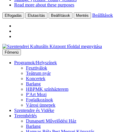
Read more about these purposes
Beállítások
Elfogadás
Elutasítás
Beállítások
Mentés
Ugrás
a
Főmenü
tartalomhoz
Programok/Helyszínek
Fesztiválok
Teátrum nyár
Koncertek
Barlang
HBPMK színházterem
P'Art Mozi
Foglalkozások
Városi ünnepek
Szentendre és Vidéke
Terembérlés
Dunaparti Művelődési Ház
Barlang
Hamvas Béla Pest Megyei Könyvtár