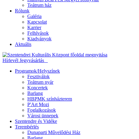
Teátrum ház
Rólunk
Galéria
Kapcsolat
Karrier
Felhívások
Kiadványok
Aktuális
Hírlevél
Jegyvásárlás
Programok/Helyszínek
Fesztiválok
Teátrum nyár
Koncertek
Barlang
HBPMK színházterem
P'Art Mozi
Foglalkozások
Városi ünnepek
Szentendre és Vidéke
Terembérlés
Dunaparti Művelődési Ház
Barlang