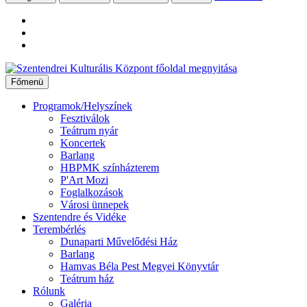
Ugrás
a
Főmenü
tartalomhoz
Programok/Helyszínek
Fesztiválok
Teátrum nyár
Koncertek
Barlang
HBPMK színházterem
P'Art Mozi
Foglalkozások
Városi ünnepek
Szentendre és Vidéke
Terembérlés
Dunaparti Művelődési Ház
Barlang
Hamvas Béla Pest Megyei Könyvtár
Teátrum ház
Rólunk
Galéria