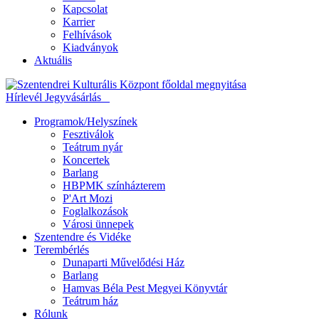
Kapcsolat
Karrier
Felhívások
Kiadványok
Aktuális
Hírlevél
Jegyvásárlás
Programok/Helyszínek
Fesztiválok
Teátrum nyár
Koncertek
Barlang
HBPMK színházterem
P'Art Mozi
Foglalkozások
Városi ünnepek
Szentendre és Vidéke
Terembérlés
Dunaparti Művelődési Ház
Barlang
Hamvas Béla Pest Megyei Könyvtár
Teátrum ház
Rólunk