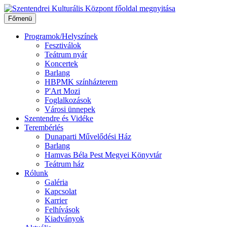
Ugrás
a
Főmenü
tartalomhoz
Programok/Helyszínek
Fesztiválok
Teátrum nyár
Koncertek
Barlang
HBPMK színházterem
P'Art Mozi
Foglalkozások
Városi ünnepek
Szentendre és Vidéke
Terembérlés
Dunaparti Művelődési Ház
Barlang
Hamvas Béla Pest Megyei Könyvtár
Teátrum ház
Rólunk
Galéria
Kapcsolat
Karrier
Felhívások
Kiadványok