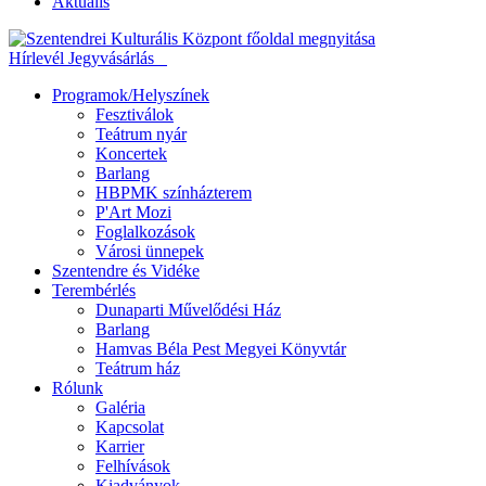
Aktuális
Hírlevél
Jegyvásárlás
Programok/Helyszínek
Fesztiválok
Teátrum nyár
Koncertek
Barlang
HBPMK színházterem
P'Art Mozi
Foglalkozások
Városi ünnepek
Szentendre és Vidéke
Terembérlés
Dunaparti Művelődési Ház
Barlang
Hamvas Béla Pest Megyei Könyvtár
Teátrum ház
Rólunk
Galéria
Kapcsolat
Karrier
Felhívások
Kiadványok