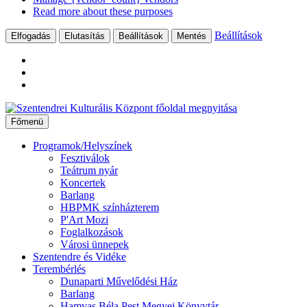
Read more about these purposes
Beállítások
Elfogadás
Elutasítás
Beállítások
Mentés
Ugrás
a
Főmenü
tartalomhoz
Programok/Helyszínek
Fesztiválok
Teátrum nyár
Koncertek
Barlang
HBPMK színházterem
P'Art Mozi
Foglalkozások
Városi ünnepek
Szentendre és Vidéke
Terembérlés
Dunaparti Művelődési Ház
Barlang
Hamvas Béla Pest Megyei Könyvtár