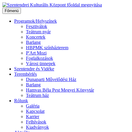
Ugrás
a
Főmenü
tartalomhoz
Programok/Helyszínek
Fesztiválok
Teátrum nyár
Koncertek
Barlang
HBPMK színházterem
P'Art Mozi
Foglalkozások
Városi ünnepek
Szentendre és Vidéke
Terembérlés
Dunaparti Művelődési Ház
Barlang
Hamvas Béla Pest Megyei Könyvtár
Teátrum ház
Rólunk
Galéria
Kapcsolat
Karrier
Felhívások
Kiadványok