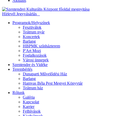
Aktuális
Hírlevél
Jegyvásárlás
Programok/Helyszínek
Fesztiválok
Teátrum nyár
Koncertek
Barlang
HBPMK színházterem
P'Art Mozi
Foglalkozások
Városi ünnepek
Szentendre és Vidéke
Terembérlés
Dunaparti Művelődési Ház
Barlang
Hamvas Béla Pest Megyei Könyvtár
Teátrum ház
Rólunk
Galéria
Kapcsolat
Karrier
Felhívások
Kiadványok