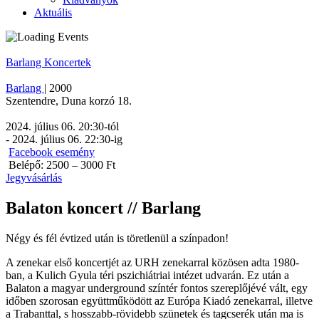
Aktuális
Barlang
Koncertek
Barlang
|
2000
Szentendre
,
Duna korzó 18.
2024. július 06. 20:30
-tól
-
2024. július 06. 22:30
-ig
Facebook esemény
Belépő: 2500 – 3000 Ft
Jegyvásárlás
Balaton koncert // Barlang
Négy és fél évtized után is töretlenül a színpadon!
A zenekar első koncertjét az URH zenekarral közösen adta 1980-
ban, a Kulich Gyula téri pszichiátriai intézet udvarán. Ez után a
Balaton a magyar underground színtér fontos szereplőjévé vált, egy
időben szorosan együttműködött az Európa Kiadó zenekarral, illetve
a Trabanttal, s hosszabb-rövidebb szünetek és tagcserék után ma is