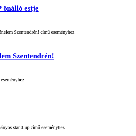
nálló estje
lem Szentendrén!