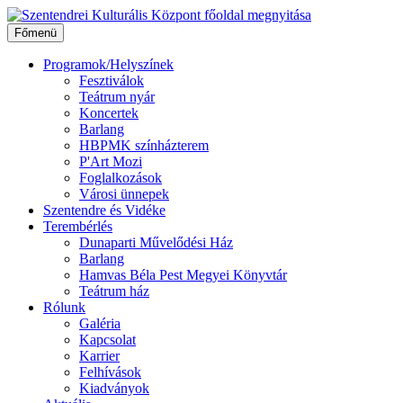
Ugrás
a
Főmenü
tartalomhoz
Programok/Helyszínek
Fesztiválok
Teátrum nyár
Koncertek
Barlang
HBPMK színházterem
P'Art Mozi
Foglalkozások
Városi ünnepek
Szentendre és Vidéke
Terembérlés
Dunaparti Művelődési Ház
Barlang
Hamvas Béla Pest Megyei Könyvtár
Teátrum ház
Rólunk
Galéria
Kapcsolat
Karrier
Felhívások
Kiadványok