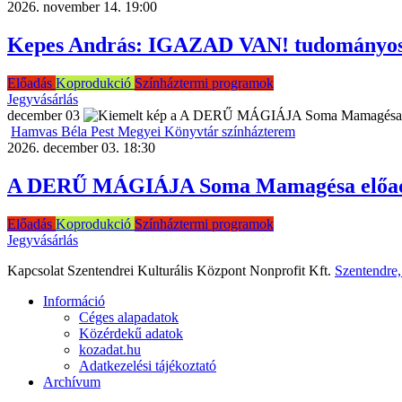
2026. november 14. 19:00
Kepes András: IGAZAD VAN! tudományos
Előadás
Koprodukció
Színháztermi programok
Jegyvásárlás
december
03
Hamvas Béla Pest Megyei Könyvtár színházterem
2026. december 03. 18:30
A DERŰ MÁGIÁJA Soma Mamagésa előa
Előadás
Koprodukció
Színháztermi programok
Jegyvásárlás
Kapcsolat
Szentendrei Kulturális Központ Nonprofit Kft.
Szentendre
Információ
Céges alapadatok
Közérdekű adatok
kozadat.hu
Adatkezelési tájékoztató
Archívum