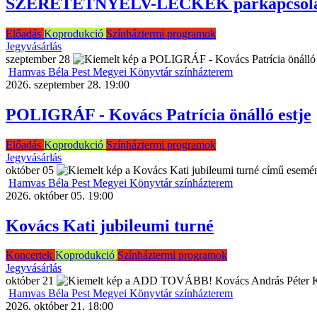
SZERETETNYELV-LECKÉK párkapcsolati 
Előadás
Koprodukció
Színháztermi programok
Jegyvásárlás
szeptember
28
Hamvas Béla Pest Megyei Könyvtár színházterem
2026. szeptember 28. 19:00
POLIGRÁF - Kovács Patrícia önálló estje
Előadás
Koprodukció
Színháztermi programok
Jegyvásárlás
október
05
Hamvas Béla Pest Megyei Könyvtár színházterem
2026. október 05. 19:00
Kovács Kati jubileumi turné
Koncertek
Koprodukció
Színháztermi programok
Jegyvásárlás
október
21
Hamvas Béla Pest Megyei Könyvtár színházterem
2026. október 21. 18:00