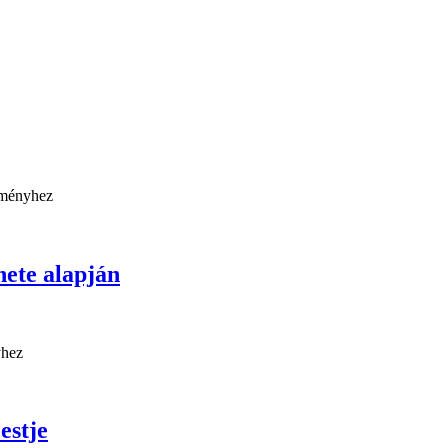
ete alapján
stje