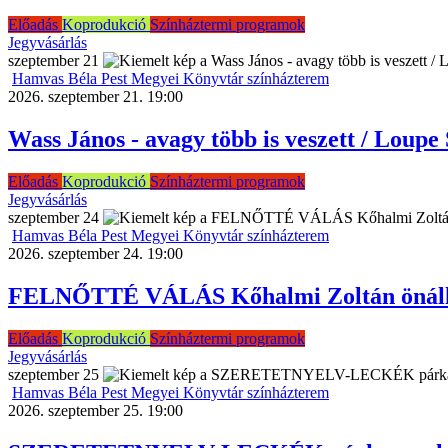
Előadás
Koprodukció
Színháztermi programok
Jegyvásárlás
szeptember
21
Hamvas Béla Pest Megyei Könyvtár színházterem
2026. szeptember 21. 19:00
Wass János - avagy több is veszett / Loupe
Előadás
Koprodukció
Színháztermi programok
Jegyvásárlás
szeptember
24
Hamvas Béla Pest Megyei Könyvtár színházterem
2026. szeptember 24. 19:00
FELNŐTTÉ VÁLÁS Kőhalmi Zoltán önálló
Előadás
Koprodukció
Színháztermi programok
Jegyvásárlás
szeptember
25
Hamvas Béla Pest Megyei Könyvtár színházterem
2026. szeptember 25. 19:00