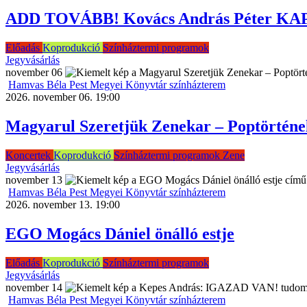
ADD TOVÁBB! Kovács András Péter KAP ö
Előadás
Koprodukció
Színháztermi programok
Jegyvásárlás
november
06
Hamvas Béla Pest Megyei Könyvtár színházterem
2026. november 06. 19:00
Magyarul Szeretjük Zenekar – Poptörténe
Koncertek
Koprodukció
Színháztermi programok
Zene
Jegyvásárlás
november
13
Hamvas Béla Pest Megyei Könyvtár színházterem
2026. november 13. 19:00
EGO Mogács Dániel önálló estje
Előadás
Koprodukció
Színháztermi programok
Jegyvásárlás
november
14
Hamvas Béla Pest Megyei Könyvtár színházterem