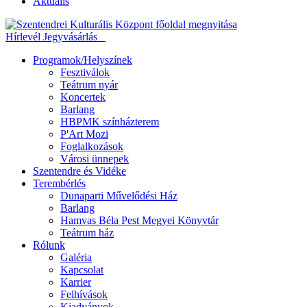
Aktuális
Hírlevél
Jegyvásárlás
Programok/Helyszínek
Fesztiválok
Teátrum nyár
Koncertek
Barlang
HBPMK színházterem
P'Art Mozi
Foglalkozások
Városi ünnepek
Szentendre és Vidéke
Terembérlés
Dunaparti Művelődési Ház
Barlang
Hamvas Béla Pest Megyei Könyvtár
Teátrum ház
Rólunk
Galéria
Kapcsolat
Karrier
Felhívások
Kiadványok