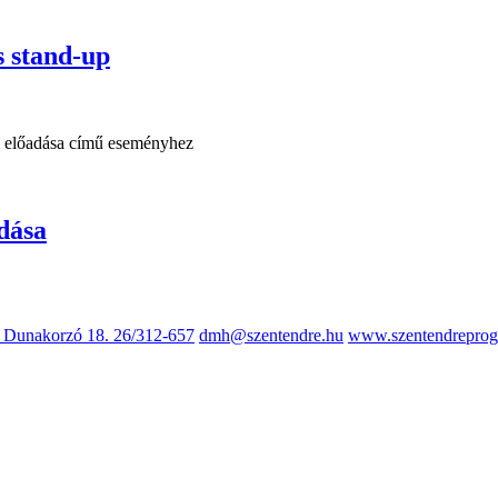
 stand-up
dása
, Dunakorzó 18.
26/312-657
dmh@szentendre.hu
www.szentendreprog