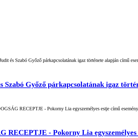
 Szabó Győző párkapcsolatának igaz történ
EPTJE - Pokorny Lia egyszemélyes e