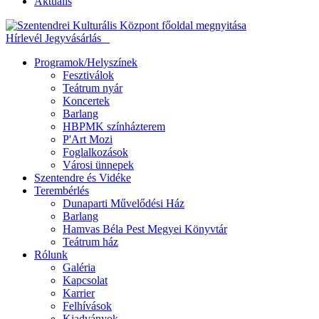
Aktuális
Hírlevél
Jegyvásárlás
Programok/Helyszínek
Fesztiválok
Teátrum nyár
Koncertek
Barlang
HBPMK színházterem
P'Art Mozi
Foglalkozások
Városi ünnepek
Szentendre és Vidéke
Terembérlés
Dunaparti Művelődési Ház
Barlang
Hamvas Béla Pest Megyei Könyvtár
Teátrum ház
Rólunk
Galéria
Kapcsolat
Karrier
Felhívások
Kiadványok