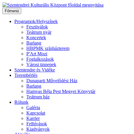
Ugrás
a
Főmenü
tartalomhoz
Programok/Helyszínek
Fesztiválok
Teátrum nyár
Koncertek
Barlang
HBPMK színházterem
P'Art Mozi
Foglalkozások
Városi ünnepek
Szentendre és Vidéke
Terembérlés
Dunaparti Művelődési Ház
Barlang
Hamvas Béla Pest Megyei Könyvtár
Teátrum ház
Rólunk
Galéria
Kapcsolat
Karrier
Felhívások
Kiadványok