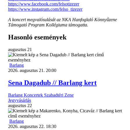
https://www.facebook.com/felsotizezer
https://www.instagram.com/felso_tizezer
A koncert megvalósulását az NKA Hanfoglaló Könnyűzene
Támogató Program Kollégiuma támogatta.
Hasonló események
augusztus
21
Barlang
2026. augusztus 21. 20:00
Sena Dagadub // Barlang kert
Barlang
Koncertek
Szabadtéri
Zene
Jegyvásárlás
augusztus
22
Barlang
2026. augusztus 22. 18:30