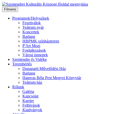
Ugrás
a
Főmenü
tartalomhoz
Programok/Helyszínek
Fesztiválok
Teátrum nyár
Koncertek
Barlang
HBPMK színházterem
P'Art Mozi
Foglalkozások
Városi ünnepek
Szentendre és Vidéke
Terembérlés
Dunaparti Művelődési Ház
Barlang
Hamvas Béla Pest Megyei Könyvtár
Teátrum ház
Rólunk
Galéria
Kapcsolat
Karrier
Felhívások
Kiadványok