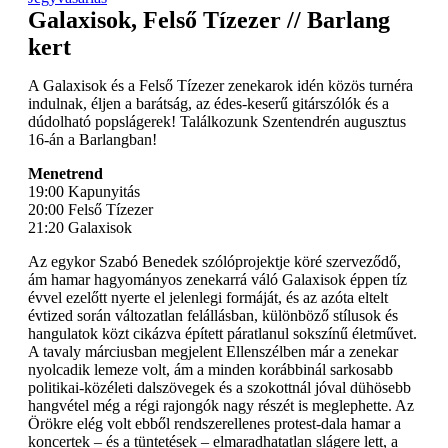
Galaxisok, Felső Tízezer // Barlang
kert
A Galaxisok és a Felső Tízezer zenekarok idén közös turnéra
indulnak, éljen a barátság, az édes-keserű gitárszólók és a
dúdolható popslágerek! Találkozunk Szentendrén augusztus
16-án a Barlangban!
Menetrend
19:00 Kapunyitás
20:00 Felső Tízezer
21:20 Galaxisok
Az egykor Szabó Benedek szólóprojektje köré szerveződő,
ám hamar hagyományos zenekarrá váló Galaxisok éppen tíz
évvel ezelőtt nyerte el jelenlegi formáját, és az azóta eltelt
évtized során változatlan felállásban, különböző stílusok és
hangulatok közt cikázva épített páratlanul sokszínű életművet.
A tavaly márciusban megjelent Ellenszélben már a zenekar
nyolcadik lemeze volt, ám a minden korábbinál sarkosabb
politikai-közéleti dalszövegek és a szokottnál jóval dühösebb
hangvétel még a régi rajongók nagy részét is meglephette. Az
Örökre elég volt ebből rendszerellenes protest-dala hamar a
koncertek – és a tüntetések – elmaradhatatlan slágere lett, a