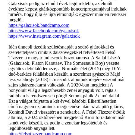
Galaxisok pedig az elmúlt évek legdirektebb, az elmúlt
évekhez képest gitárközpontúbb koncertprogramjával indultak
turnéra, hogy újra és újra elmondják: egyszer minden rendszer
megdől.
https://galaxisok.bandcamp.com
https://www.facebook.com/galaxisok
https://www.instagram.com/galaxisok
Idén ünnepli tizedik születésnapját a sodró gitárokkal és
szeretetteljesen cinikus dalszövegekkel felvértezett Felső
Tízezer, a magyar indie-rock bozótharcosa. A Sallai László
(Galaxisok, Platon Karataev, The Somersault Boy) vezette
együttes debütáló lemeze, a Normális élet (2015) még DIY-
duó-barkács felállásban készült, a szerelmet gyászoló Majd
lesz valahogy (2018) c. második albumuk idejére viszont már
zajos gitárzenekarrá változtak. A 2020-ban megjelent A
bonyolult világ a legszínesebb zenei anyaguk volt, rajta a
rádióban is rendszeresen pörgő Semmi pánik 2 című dallal.
Ezt a világot folytatta a két évvel későbbi Elkerülhetetlen
című nagylemez, aminek megjelenése után az alapító gitáros,
Korándi Dávid visszatért a zenekarba. A Felső Tízezer ötödik
albuma, a 2024 októberében megjelenő Kicsi forradalom már
ismét vele készült, ez pedig a zenekar legsötétebb és
legdühösebb anyaga lett.
https://felsotizezer.bandcamp.com