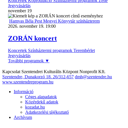
Koncertek
Koprodukció
Színháztermi programok
Zene
Jegyvásárlás
november
19
Hamvas Béla Pest Megyei Könyvtár színházterem
2026. november 19. 19:00
ZORÁN koncert
Koncertek
Színháztermi programok
Terembérlet
Jegyvásárlás
További programok
▼
Kapcsolat
Szentendrei Kulturális Központ Nonprofit Kft.
Szentendre, Dunakorzó 18.
26/312-657
dmh@szentendre.hu
www.szentendreprogram.hu
Információ
Céges alapadatok
Közérdekű adatok
kozadat.hu
Adatkezelési tájékoztató
Archívum