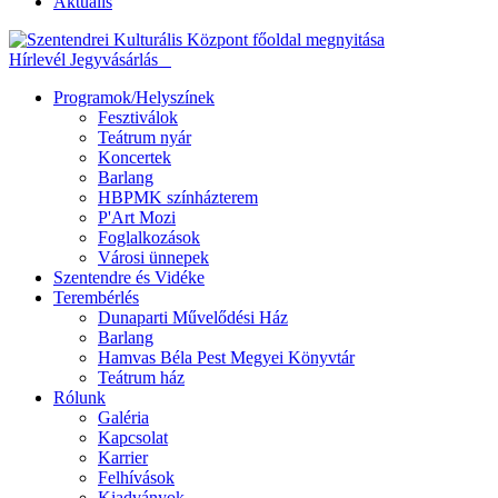
Aktuális
Hírlevél
Jegyvásárlás
Programok/Helyszínek
Fesztiválok
Teátrum nyár
Koncertek
Barlang
HBPMK színházterem
P'Art Mozi
Foglalkozások
Városi ünnepek
Szentendre és Vidéke
Terembérlés
Dunaparti Művelődési Ház
Barlang
Hamvas Béla Pest Megyei Könyvtár
Teátrum ház
Rólunk
Galéria
Kapcsolat
Karrier
Felhívások
Kiadványok