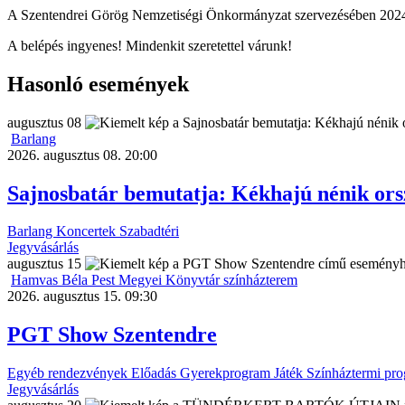
A Szentendrei Görög Nemzetiségi Önkormányzat szervezésében 2024. 
A belépés ingyenes! Mindenkit szeretettel várunk!
Hasonló események
augusztus
08
Barlang
2026. augusztus 08. 20:00
Sajnosbatár bemutatja: Kékhajú nénik orsz
Barlang
Koncertek
Szabadtéri
Jegyvásárlás
augusztus
15
Hamvas Béla Pest Megyei Könyvtár színházterem
2026. augusztus 15. 09:30
PGT Show Szentendre
Egyéb rendezvények
Előadás
Gyerekprogram
Játék
Színháztermi pr
Jegyvásárlás