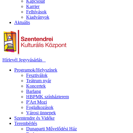
Kapcsolat
Karrier
Felhívások
Kiadványok
Aktuális
Hírlevél
Jegyvásárlás
Programok/Helyszínek
Fesztiválok
Teátrum nyár
Koncertek
Barlang
HBPMK színházterem
P'Art Mozi
Foglalkozások
Városi ünnepek
Szentendre és Vidéke
Terembérlés
Dunaparti Művelődési Ház