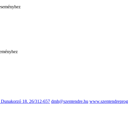
, Dunakorzó 18.
26/312-657
dmh@szentendre.hu
www.szentendreprog