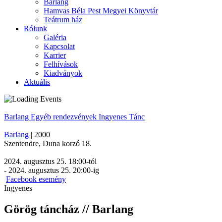
Barlang
Hamvas Béla Pest Megyei Könyvtár
Teátrum ház
Rólunk
Galéria
Kapcsolat
Karrier
Felhívások
Kiadványok
Aktuális
Barlang
Egyéb rendezvények
Ingyenes
Tánc
Barlang
|
2000
Szentendre
,
Duna korzó 18.
2024. augusztus 25. 18:00
-tól
-
2024. augusztus 25. 20:00
-ig
Facebook esemény
Ingyenes
Görög táncház // Barlang