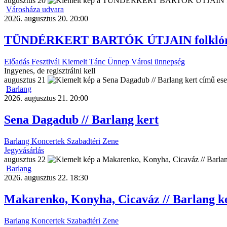
augusztus
20
Városháza udvara
2026. augusztus 20. 20:00
TÜNDÉRKERT BARTÓK ÚTJAIN folklórelő
Előadás
Fesztivál
Kiemelt
Tánc
Ünnep
Városi ünnepség
Ingyenes, de regisztrálni kell
augusztus
21
Barlang
2026. augusztus 21. 20:00
Sena Dagadub // Barlang kert
Barlang
Koncertek
Szabadtéri
Zene
Jegyvásárlás
augusztus
22
Barlang
2026. augusztus 22. 18:30
Makarenko, Konyha, Cicaváz // Barlang k
Barlang
Koncertek
Szabadtéri
Zene