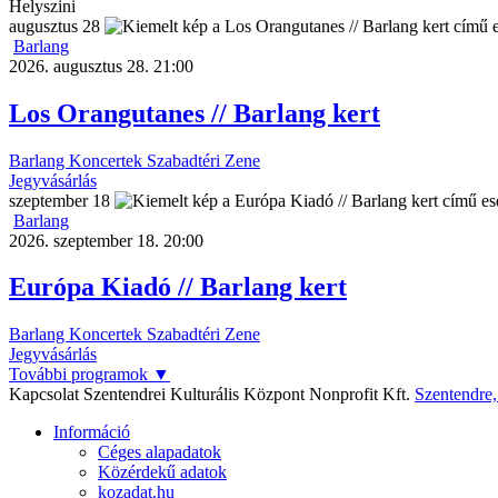
Helyszini
augusztus
28
Barlang
2026. augusztus 28. 21:00
Los Orangutanes // Barlang kert
Barlang
Koncertek
Szabadtéri
Zene
Jegyvásárlás
szeptember
18
Barlang
2026. szeptember 18. 20:00
Európa Kiadó // Barlang kert
Barlang
Koncertek
Szabadtéri
Zene
Jegyvásárlás
További programok
▼
Kapcsolat
Szentendrei Kulturális Központ Nonprofit Kft.
Szentendre
Információ
Céges alapadatok
Közérdekű adatok
kozadat.hu