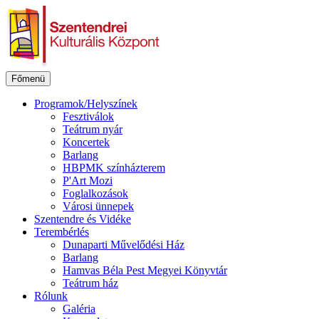
Ugrás
a
tartalomhoz
Főmenü
Programok/Helyszínek
Fesztiválok
Teátrum nyár
Koncertek
Barlang
HBPMK színházterem
P'Art Mozi
Foglalkozások
Városi ünnepek
Szentendre és Vidéke
Terembérlés
Dunaparti Művelődési Ház
Barlang
Hamvas Béla Pest Megyei Könyvtár
Teátrum ház
Rólunk
Galéria