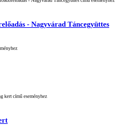
adás - Nagyvárad Táncegyüttes
ert