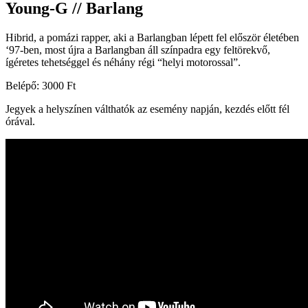
Young-G // Barlang
Hibrid, a pomázi rapper, aki a Barlangban lépett fel először életében
‘97-ben, most újra a Barlangban áll színpadra egy feltörekvő,
ígéretes tehetséggel és néhány régi “helyi motorossal”.
Belépő: 3000 Ft
Jegyek a helyszínen válthatók az esemény napján, kezdés előtt fél
órával.