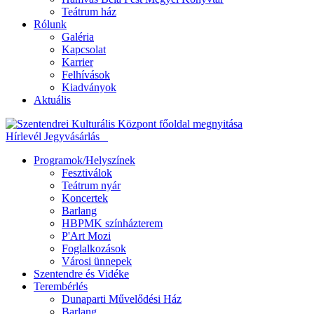
Teátrum ház
Rólunk
Galéria
Kapcsolat
Karrier
Felhívások
Kiadványok
Aktuális
Hírlevél
Jegyvásárlás
Programok/Helyszínek
Fesztiválok
Teátrum nyár
Koncertek
Barlang
HBPMK színházterem
P'Art Mozi
Foglalkozások
Városi ünnepek
Szentendre és Vidéke
Terembérlés
Dunaparti Művelődési Ház
Barlang