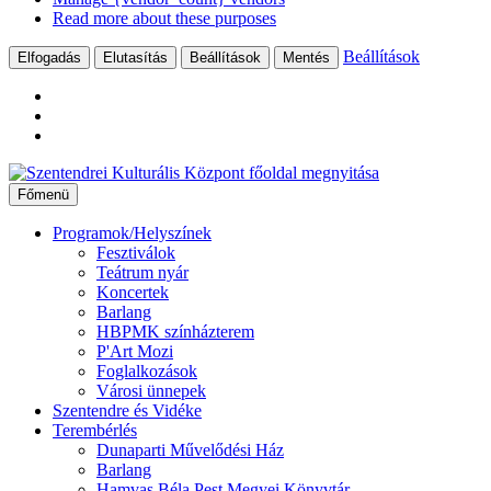
Read more about these purposes
Beállítások
Elfogadás
Elutasítás
Beállítások
Mentés
Ugrás
a
Főmenü
tartalomhoz
Programok/Helyszínek
Fesztiválok
Teátrum nyár
Koncertek
Barlang
HBPMK színházterem
P'Art Mozi
Foglalkozások
Városi ünnepek
Szentendre és Vidéke
Terembérlés
Dunaparti Művelődési Ház
Barlang
Hamvas Béla Pest Megyei Könyvtár