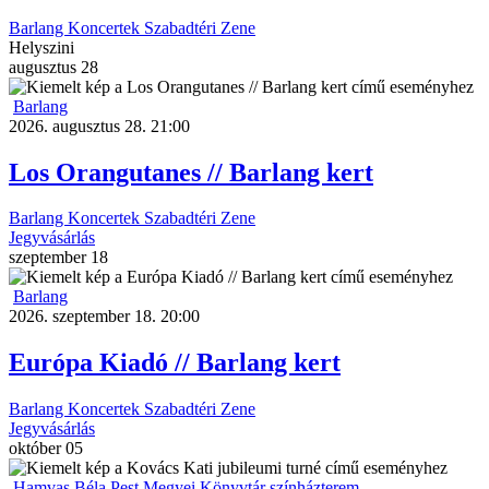
Barlang
Koncertek
Szabadtéri
Zene
Helyszini
augusztus
28
Barlang
2026. augusztus 28. 21:00
Los Orangutanes // Barlang kert
Barlang
Koncertek
Szabadtéri
Zene
Jegyvásárlás
szeptember
18
Barlang
2026. szeptember 18. 20:00
Európa Kiadó // Barlang kert
Barlang
Koncertek
Szabadtéri
Zene
Jegyvásárlás
október
05
Hamvas Béla Pest Megyei Könyvtár színházterem