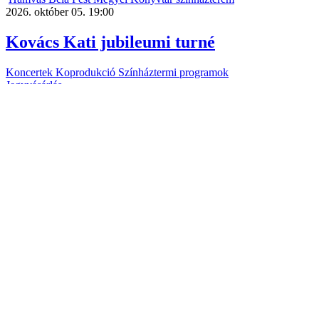
2026. október 05. 19:00
Kovács Kati jubileumi turné
Koncertek
Koprodukció
Színháztermi programok
Jegyvásárlás
november
06
Hamvas Béla Pest Megyei Könyvtár színházterem
2026. november 06. 19:00
Magyarul Szeretjük Zenekar –
Poptörténelem Szentendrén!
Koncertek
Koprodukció
Színháztermi programok
Zene
Jegyvásárlás
november
19
Hamvas Béla Pest Megyei Könyvtár színházterem
2026. november 19. 19:00
ZORÁN koncert