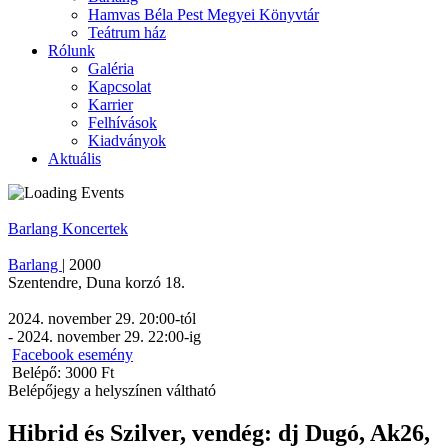
Hamvas Béla Pest Megyei Könyvtár
Teátrum ház
Rólunk
Galéria
Kapcsolat
Karrier
Felhívások
Kiadványok
Aktuális
Barlang
Koncertek
Barlang
|
2000
Szentendre
,
Duna korzó 18.
2024. november 29. 20:00
-tól
-
2024. november 29. 22:00
-ig
Facebook esemény
Belépő: 3000 Ft
Belépőjegy a helyszínen váltható
Hibrid és Szilver, vendég: dj Dugó, Ak26,