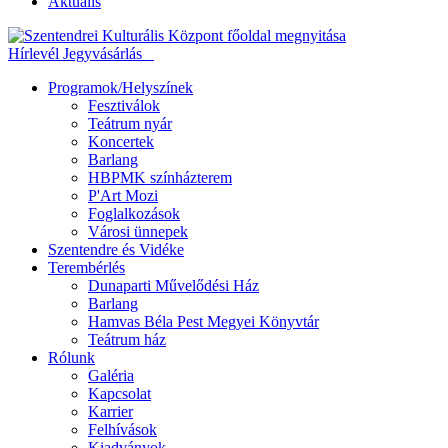
Aktuális
Hírlevél
Jegyvásárlás
Programok/Helyszínek
Fesztiválok
Teátrum nyár
Koncertek
Barlang
HBPMK színházterem
P'Art Mozi
Foglalkozások
Városi ünnepek
Szentendre és Vidéke
Terembérlés
Dunaparti Művelődési Ház
Barlang
Hamvas Béla Pest Megyei Könyvtár
Teátrum ház
Rólunk
Galéria
Kapcsolat
Karrier
Felhívások
Kiadványok