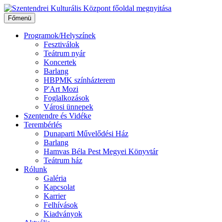
Ugrás
a
Főmenü
tartalomhoz
Programok/Helyszínek
Fesztiválok
Teátrum nyár
Koncertek
Barlang
HBPMK színházterem
P'Art Mozi
Foglalkozások
Városi ünnepek
Szentendre és Vidéke
Terembérlés
Dunaparti Művelődési Ház
Barlang
Hamvas Béla Pest Megyei Könyvtár
Teátrum ház
Rólunk
Galéria
Kapcsolat
Karrier
Felhívások
Kiadványok