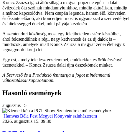
Koncz Zsuzsa igazi állócsillag a magyar popzene egén – dalai
évtizedek óta szólnak mindannyiunkhoz, mindig aktuálisan, mindig
a mához kapcsolódva. Nem csupán legenda, hanem élő, közvetlen
és őszinte előadó, aki koncertjein most is ugyanazzal a szenvedéllyel
és hitelességgel énekel, mint pályája kezdetén.
A szentendrei közönség most egy felejthetetlen estére készülhet,
ahol felcsendülnek a régi, nagy kedvencek és az új dalok is –
mindazok, amelyek miatt Koncz Zsuzsa a magyar zenei élet egyik
legnagyobb ikonja lett.
Egy est, amely tele lesz érzelemmel, emlékekkel és örök érvényű
üzenetekkel – Koncz Zsuzsa dalai újra összekötnek minket.
A Szervező és a Produkció fenntartja a jogot mindennemű
változtatással kapcsolatban.
Hasonló események
augusztus
15
Hamvas Béla Pest Megyei Könyvtár színházterem
2026. augusztus 15. 09:30