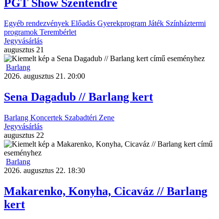
PGT Show Szentendre
Egyéb rendezvények
Előadás
Gyerekprogram
Játék
Színháztermi
programok
Terembérlet
Jegyvásárlás
augusztus
21
Barlang
2026. augusztus 21. 20:00
Sena Dagadub // Barlang kert
Barlang
Koncertek
Szabadtéri
Zene
Jegyvásárlás
augusztus
22
Barlang
2026. augusztus 22. 18:30
Makarenko, Konyha, Cicaváz // Barlang
kert