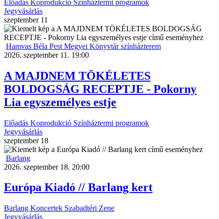
Előadás
Koprodukció
Színháztermi programok
Jegyvásárlás
szeptember
11
Hamvas Béla Pest Megyei Könyvtár színházterem
2026. szeptember 11. 19:00
A MAJDNEM TÖKÉLETES
BOLDOGSÁG RECEPTJE - Pokorny
Lia egyszemélyes estje
Előadás
Koprodukció
Színháztermi programok
Jegyvásárlás
szeptember
18
Barlang
2026. szeptember 18. 20:00
Európa Kiadó // Barlang kert
Barlang
Koncertek
Szabadtéri
Zene
Jegyvásárlás