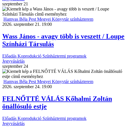
szeptember
21
Hamvas Béla Pest Megyei Könyvtár színházterem
2026. szeptember 21. 19:00
Wass János - avagy több is veszett / Loupe
Színházi Társulás
Előadás
Koprodukció
Színháztermi programok
Jegyvásárlás
szeptember
24
Hamvas Béla Pest Megyei Könyvtár színházterem
2026. szeptember 24. 19:00
FELNŐTTÉ VÁLÁS Kőhalmi Zoltán
önállósuló estje
Előadás
Koprodukció
Színháztermi programok
Jegyvásárlás