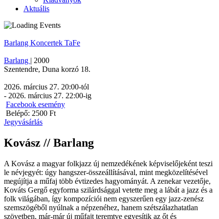
Aktuális
Barlang
Koncertek
TaFe
Barlang
|
2000
Szentendre
,
Duna korzó 18.
2026. március 27. 20:00
-tól
-
2026. március 27. 22:00
-ig
Facebook esemény
Belépő: 2500 Ft
Jegyvásárlás
Kovász // Barlang
A Kovász a magyar folkjazz új nemzedékének képviselőjeként teszi
le névjegyét: úgy hangszer-összeállításával, mint megközelítésével
megújítja a műfaj több évtizedes hagyományát. A zenekar vezetője,
Kováts Gergő egyforma szilárdsággal vetette meg a lábát a jazz és a
folk világában, így kompozíciói nem egyszerűen egy jazz-zenész
szemszögéből nyúlnak a népzenéhez, hanem szétszálazhatatlan
szövetben, már-már új műfajt teremtve egyesítik az őt és