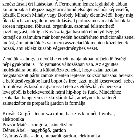
zenésztársait ért hatásokat. A Fermentum lemez leginkább abban
különbözik a folkjazz nagyformátumú első generációs képviselői,
köztük Dresch Mihály vagy Borbély Mihály életművétől, hogy míg
ők a táncházmozgalom beindulásával párhuzamosan alakítottak ki
erősen népzenei fókuszú, organikus, azonnal felismerhető
jazzhangzást, addig a Kovász tagjai hasonló elmélyültséggel
kutatják a számukra már könnyedén hozzáférhető tradicionális zenei
tudást, ám intuíciók és vakmerő asszociációk mentén közelítenek
hozzá, ami eklektikusabb végeredményhez vezet.
Zenéjük – ahogy a nevükbe emelt, napjainkban újjáéledő ősrégi
népi gyakorlat is – folyamatos változásban van. Az együttes
molekuláira bontja a különböző zenéket, hogy aztán azokat
megalapozott párhuzamok mentén léptesse kölcsönhatásba: belerak
a befőttesüvegükbe hard bopot és free jazzt, majd keservessel, sebes
fordulóval és lassú magyarossal eteti az előtésztát, és persze a
levegőből is belekeveredik némi hip-hop és funk. Mindehhez
szokatlan hangszeres eszköztár dukál, amelynek karakterét
szintetizátor és preparált gardon is formálja.
Kováts Gergő – tenor szaxofon, basszus klarinét, fuvolya,
elektronika
Pozsár Máté – zongora, szintetizátor
Dénes Ábel – nagybőgő, gardon
Gyárfás Attila – dob, preparált gardon, elektronika