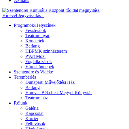
Aktuális
Hírlevél
Jegyvásárlás
Programok/Helyszínek
Fesztiválok
Teátrum nyár
Koncertek
Barlang
HBPMK színházterem
P'Art Mozi
Foglalkozások
Városi ünnepek
Szentendre és Vidéke
Terembérlés
Dunaparti Művelődési Ház
Barlang
Hamvas Béla Pest Megyei Könyvtár
Teátrum ház
Rólunk
Galéria
Kapcsolat
Karrier
Felhívások
Kiadványok