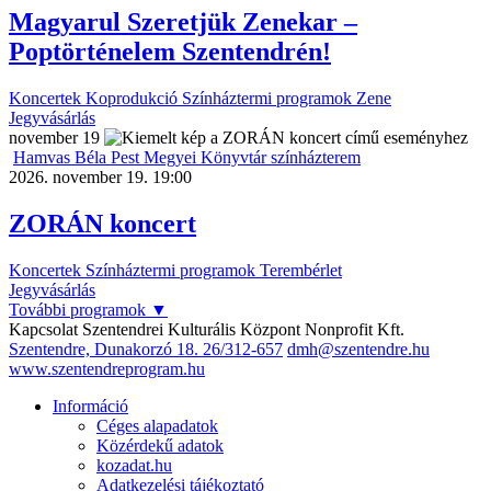
Magyarul Szeretjük Zenekar –
Poptörténelem Szentendrén!
Koncertek
Koprodukció
Színháztermi programok
Zene
Jegyvásárlás
november
19
Hamvas Béla Pest Megyei Könyvtár színházterem
2026. november 19. 19:00
ZORÁN koncert
Koncertek
Színháztermi programok
Terembérlet
Jegyvásárlás
További programok
▼
Kapcsolat
Szentendrei Kulturális Központ Nonprofit Kft.
Szentendre, Dunakorzó 18.
26/312-657
dmh@szentendre.hu
www.szentendreprogram.hu
Információ
Céges alapadatok
Közérdekű adatok
kozadat.hu
Adatkezelési tájékoztató