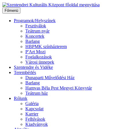
Ugrás
a
Főmenü
tartalomhoz
Programok/Helyszínek
Fesztiválok
Teátrum nyár
Koncertek
Barlang
HBPMK színházterem
P'Art Mozi
Foglalkozások
Városi ünnepek
Szentendre és Vidéke
Terembérlés
Dunaparti Művelődési Ház
Barlang
Hamvas Béla Pest Megyei Könyvtár
Teátrum ház
Rólunk
Galéria
Kapcsolat
Karrier
Felhívások
Kiadványok