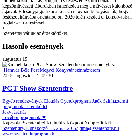
többek között az írás, zongora és festészet. Szülői behatásra
képzőművészeti táborokban ismerkedett meg a művészet különböző
ágaival. Édesanyja grafikai alkotásai nagyban befolyásolták, hogy a
festészet irányába orientálódjon. 2020 telén kezdett el komolyabban
foglalkozni a festéssel.
•
Szeretettel várjuk az érdeklődőket!
Hasonló események
augusztus
15
Hamvas Béla Pest Megyei Könyvtár színházterem
2026. augusztus 15. 09:30
PGT Show Szentendre
Egyéb rendezvények
Előadás
Gyerekprogram
Játék
Színháztermi
programok
Terembérlet
Jegyvásárlás
További programok
▼
Kapcsolat
Szentendrei Kulturális Központ Nonprofit Kft.
Szentendre, Dunakorzó 18.
26/312-657
dmh@szentendre.hu
www.szentendreprogram.hu