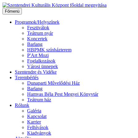
Ugrás
a
Főmenü
tartalomhoz
Programok/Helyszínek
Fesztiválok
Teátrum nyár
Koncertek
Barlang
HBPMK színházterem
P'Art Mozi
Foglalkozások
Városi ünnepek
Szentendre és Vidéke
Terembérlés
Dunaparti Művelődési Ház
Barlang
Hamvas Béla Pest Megyei Könyvtár
Teátrum ház
Rólunk
Galéria
Kapcsolat
Karrier
Felhívások
Kiadványok