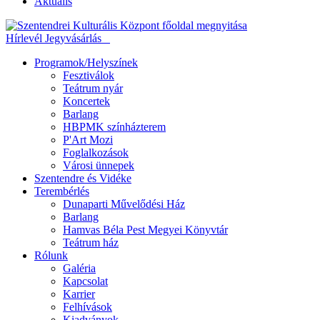
Aktuális
Hírlevél
Jegyvásárlás
Programok/Helyszínek
Fesztiválok
Teátrum nyár
Koncertek
Barlang
HBPMK színházterem
P'Art Mozi
Foglalkozások
Városi ünnepek
Szentendre és Vidéke
Terembérlés
Dunaparti Művelődési Ház
Barlang
Hamvas Béla Pest Megyei Könyvtár
Teátrum ház
Rólunk
Galéria
Kapcsolat
Karrier
Felhívások
Kiadványok